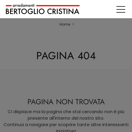
Home
>
PAGINA 404
PAGINA NON TROVATA
Ci dispiace ma la pagina che stai cercando non è più
presente all'interno del nostro sito.
Continua a navigare per scoprire tante altre interessanti
iniziative!