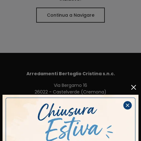
Continua a Navigare
Arredamenti Bertoglio Cristina s.n.c.
Via Bergamo 16
26022 - Castelverde (Cremona)
Tel.
+39 0372-427097
Cell.
+39 3281149390
E-Mail.
arredi.cristina@gmail.com
P.IVA 00104720198