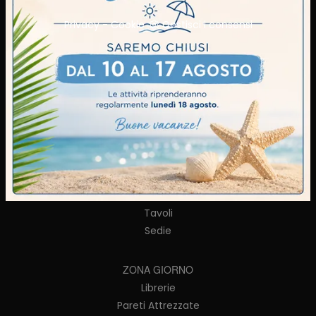
Privacy
-
Cookie
Gestisci i consensi
AZIENDA
Realizzazioni
Brand
Cataloghi
Contatti
CUCINE
Cucine Moderne
Cucine Classiche
Tavoli
Sedie
ZONA GIORNO
Librerie
Pareti Attrezzate