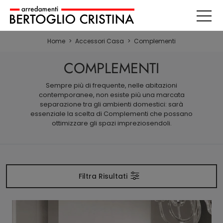
Home
>
Accessori Casa
>
Complementi
COMPLEMENTI
Sempre più di frequente, nelle abitazioni
contemporanee, non esiste più una marcata
separazione tra gli ambienti domestici: sarà
essenziale la scelta di Complementi che possano
ottimizzare gli spazi impreziosendoli.
Filtra Risultati