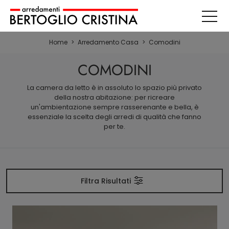
Home
>
Arredamento Casa
>
Comodini
COMODINI
La camera da letto è in assoluto lo spazio più privato
della nostra abitazione: per ricreare
un'ambientazione sempre rasserenante e bella, è
essenziale la scelta degli arredi di qualità che fanno
per te.
Filtra Risultati