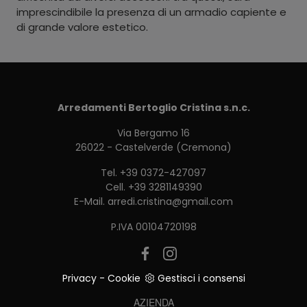
imprescindibile la presenza di un armadio capiente e
di grande valore estetico.
Arredamenti Bertoglio Cristina s.n.c.
Via Bergamo 16
26022 - Castelverde (Cremona)
Tel.
+39 0372-427097
Cell.
+39 3281149390
E-Mail.
arredi.cristina@gmail.com
P.IVA 00104720198
Privacy
-
Cookie
Gestisci i consensi
AZIENDA