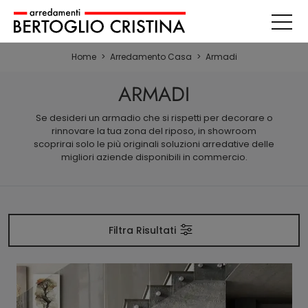
Home
>
Arredamento Casa
>
Armadi
ARMADI
Se desideri un armadio che si rispetti per decorare o
rinnovare la tua zona del riposo, in showroom
scoprirai solo le più originali soluzioni arredative delle
migliori aziende disponibili in commercio.
Filtra Risultati