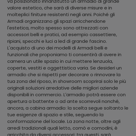
va posizionato innanzitutto un armadio di grande
valore estetico, che sarà di diverse misure e in
molteplici finiture resistenti negli anni. Poiché gli
Armadi organizzano gli spazi arricchendone
l'estetica, molto spesso sono attrezzati con
accessori belli e pratici, ad esempio cassettiere,
ripiani, specchi e luci a led di grande fascino.
L'acquisto di uno dei modelli di Armadi belli e
funzionali che proponiamo ti consentirà di avere in
camera un utile spazio in cui mettere lenzuola,
coperte, vestiti e oggettistica varia. Se desideri un
armadio che si rispetti per decorare o rinnovare la
tua zona del riposo, in showroom scoprirai solo le più
originali soluzioni arredative delle migliori aziende
disponibili in commercio. L’armadio potrà essere con
apertura a battente o ad ante scorrevoli nonché,
ancora, a cabina armadio: la scelta segue soltanto le
tue esigenze di spazio e stile, seguendo la
conformazione del locale. La zona notte, oltre agli
arredi tradizionali quali letto, comò e comodini, è
arricchita da diversi accessori: tra questi, sarà