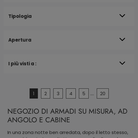
Tipologia
Apertura
I più visti a :
1
2
3
4
5
....
20
NEGOZIO DI ARMADI SU MISURA, AD
ANGOLO E CABINE
In una zona notte ben arredata, dopo il letto stesso,