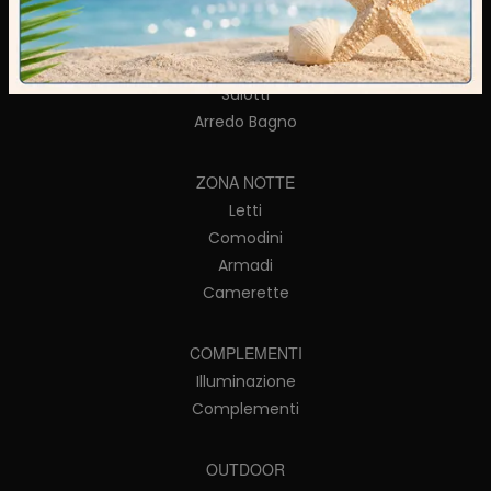
Librerie
Pareti Attrezzate
Madie
Salotti
Arredo Bagno
ZONA NOTTE
Letti
Comodini
Armadi
Camerette
COMPLEMENTI
Illuminazione
Complementi
OUTDOOR