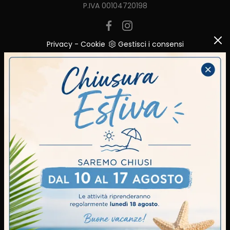
P.IVA 00104720198
Privacy
-
Cookie
Gestisci i consensi
AZIENDA
Realizzazioni
Brand
Cataloghi
Contatti
CUCINE
Cucine Moderne
Cucine Classiche
Tavoli
Sedie
ZONA GIORNO