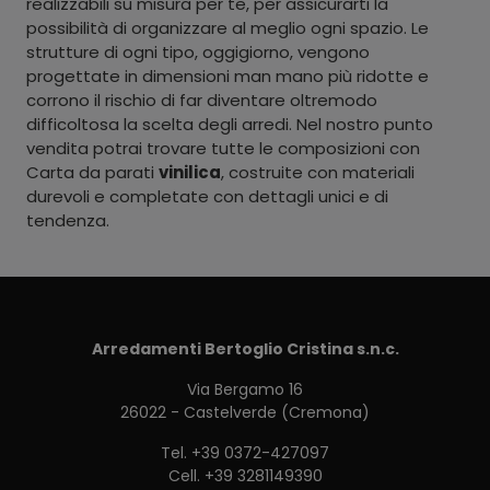
realizzabili su misura per te, per assicurarti la
possibilità di organizzare al meglio ogni spazio. Le
strutture di ogni tipo, oggigiorno, vengono
progettate in dimensioni man mano più ridotte e
corrono il rischio di far diventare oltremodo
difficoltosa la scelta degli arredi. Nel nostro punto
vendita potrai trovare tutte le composizioni con
Carta da parati
vinilica
, costruite con materiali
durevoli e completate con dettagli unici e di
tendenza.
Arredamenti Bertoglio Cristina s.n.c.
Via Bergamo 16
26022 - Castelverde (Cremona)
Tel.
+39 0372-427097
Cell.
+39 3281149390