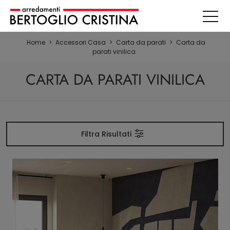
Home
>
Accessori Casa
>
Carta da parati
>
Carta da
parati vinilica
CARTA DA PARATI VINILICA
Filtra Risultati