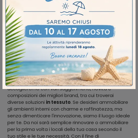
I più visti a :
ILLUMINAZIONE IN TESSUTO
Esponiamo le più originali composizioni sul mercato,
completate da dettagli che derivano dalla nostra
pluriennale competenza e passione nel campo. Ti
accoglieremo con vari suggerimenti, novità e
composizioni dei migliori brand, tra cui troverai
diverse soluzioni
in tessuto
. Se desideri ammobiliare
gli ambienti interni con charme e raffinatezza, ma
senza dimenticare l'innovazione, siamo il luogo ideale
per te. Da noi sarà semplice rinnovare o ammobiliare
per la prima volta i locali della tua casa secondo il
tuo stile e le tue necessità. Con il fine di