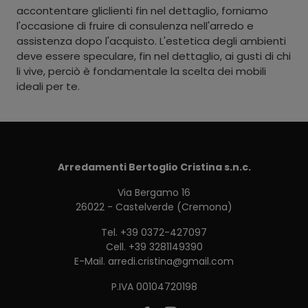
accontentare gliclienti fin nel dettaglio, forniamo
l'occasione di fruire di consulenza nell'arredo e
assistenza dopo l'acquisto. L'estetica degli ambienti
deve essere speculare, fin nel dettaglio, ai gusti di chi
li vive, perciò è fondamentale la scelta dei mobili
ideali per te.
Arredamenti Bertoglio Cristina s.n.c.
Via Bergamo 16
26022 - Castelverde (Cremona)
Tel.
+39 0372-427097
Cell.
+39 3281149390
E-Mail.
arredi.cristina@gmail.com
P.IVA 00104720198