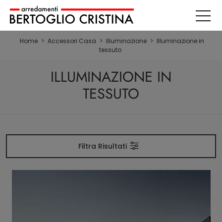
Home
>
Accessori Casa
>
Illuminazione
>
Illuminazione in
tessuto
ILLUMINAZIONE IN
TESSUTO
Filtra Risultati