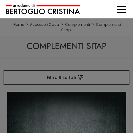
Home
>
Accessori Casa
>
Complementi
>
Complementi
Sitap
COMPLEMENTI SITAP
Filtra Risultati