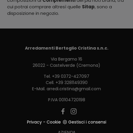
composizioni di
Complementi
dei più noti brand, tra
cui potrai comprare altresì quelle
Sitap
, sono a
disposizione in negozio.
Arredamenti Bertoglio Cristina s.n.c.
Via Bergamo 16
26022 - Castelverde (Cremona)
Tel.
+39 0372-427097
Cell.
+39 3281149390
E-Mail.
arredi.cristina@gmail.com
P.IVA 00104720198
Privacy
-
Cookie
Gestisci i consensi
AZIENDA