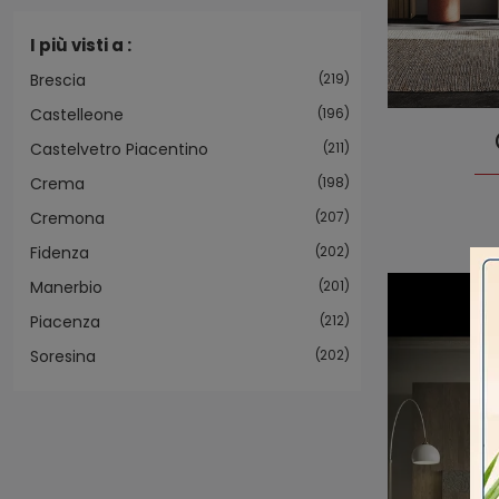
I più visti a :
Brescia
219
Castelleone
196
Castelvetro Piacentino
211
Crema
198
Cremona
207
Fidenza
202
Manerbio
201
Piacenza
212
Soresina
202