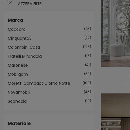
AZZERA FILTRI
Marca
Caccaro
25
Cinquanta3
27
Colombini Casa
126
Fratelli Mirandola
16
Maronese
41
Mobilgam
63
Moretti Compact Giorno Notte
109
Novamobili
45
Scandola
10
Materiale