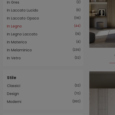
In Gres
2
In Laccato Lucido
6
In Laccato Opaco
116
In Legno
44
In Legno Laccato
19
In Materico
4
In Melaminico
239
In Vetro
32
Stile
Classici
32
Design
70
Moderni
360