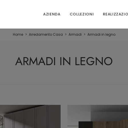
AZIENDA
COLLEZIONI
REALIZZAZI
Home
>
Arredamento Casa
>
Armadi
>
Armadi in legno
ARMADI IN LEGNO