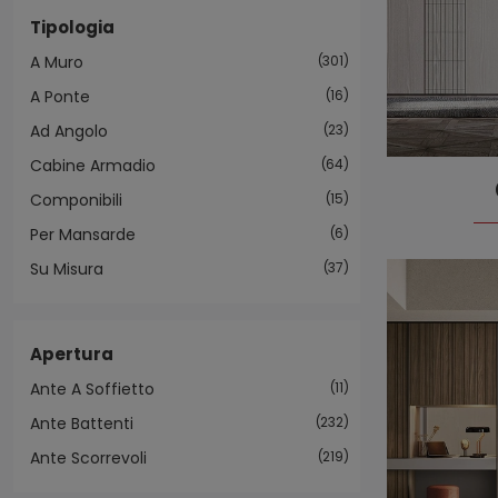
Tipologia
A Muro
301
A Ponte
16
Ad Angolo
23
Cabine Armadio
64
Componibili
15
Per Mansarde
6
Su Misura
37
Apertura
Ante A Soffietto
11
Ante Battenti
232
Ante Scorrevoli
219