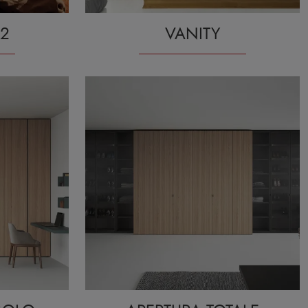
72
VANITY