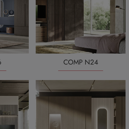
6
COMP N24