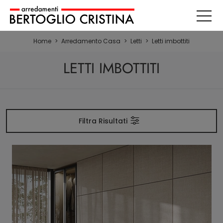
Home
>
Arredamento Casa
>
Letti
>
Letti imbottiti
LETTI IMBOTTITI
Filtra Risultati