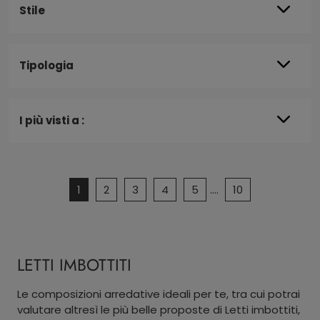
Stile
Tipologia
I più visti a :
1
2
3
4
5
....
10
LETTI IMBOTTITI
Le composizioni arredative ideali per te, tra cui potrai
valutare altresì le più belle proposte di Letti imbottiti,