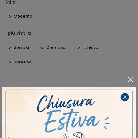
Stile
Moderno
I più visti a :
Brescia
Cremona
Fidenza
Soresina
CONTINUA A NAVIGARE
Arredo Bagno Birex Brescia
Arredo Bagno Birex Cremona