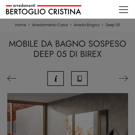
Home
>
Arredamento Casa
>
Arredo Bagno
>
Deep 05
MOBILE DA BAGNO SOSPESO
DEEP 05 DI BIREX