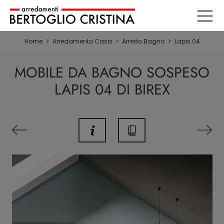
Home
>
Arredamento Casa
>
Arredo Bagno
>
Lapis 04
MOBILE DA BAGNO SOSPESO
LAPIS 04 DI BIREX