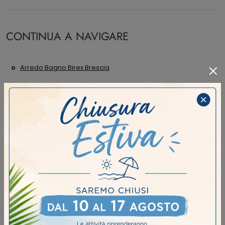
CONTINUA A NAVIGARE
Arredo Bagno Birex Brescia
Arredo Bagno Birex Crema
Arredo Bagno Birex Fidenza
Arredo Bagno Birex Soresina
Negozio Di Mobili Bagno Sospesi A Brescia
Negozio Di Mobili Bagno Sospesi A Crema
Negozio Di Mobili Bagno Sospesi A Fidenza