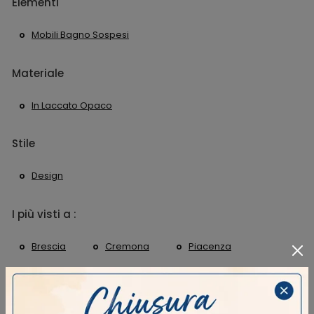
Elementi
Mobili Bagno Sospesi
Materiale
In Laccato Opaco
Stile
Design
I più visti a :
Brescia
Cremona
Piacenza
Soresina