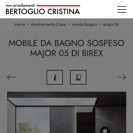
Home
>
Arredamento Casa
>
Arredo Bagno
>
Major 05
MOBILE DA BAGNO SOSPESO
MAJOR 05 DI BIREX