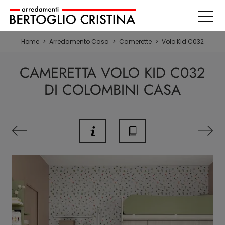
Home
>
Arredamento Casa
>
Camerette
>
Volo Kid C032
CAMERETTA VOLO KID C032
DI COLOMBINI CASA