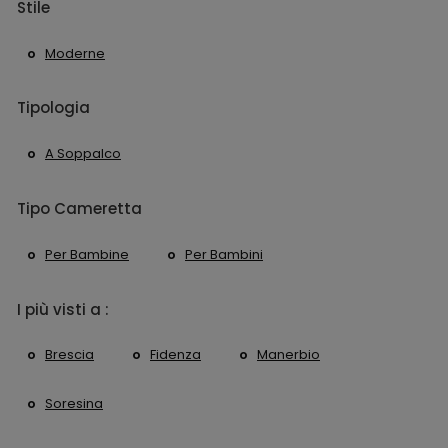
Stile
Moderne
Tipologia
A Soppalco
Tipo Cameretta
Per Bambine
Per Bambini
I più visti a :
Brescia
Fidenza
Manerbio
Soresina