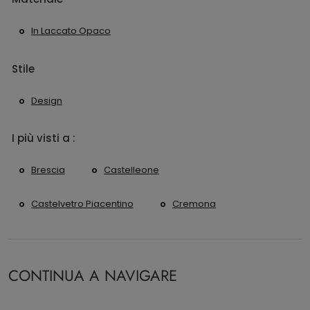
In Laccato Opaco
Stile
Design
I più visti a :
Brescia
Castelleone
Castelvetro Piacentino
Cremona
CONTINUA A NAVIGARE