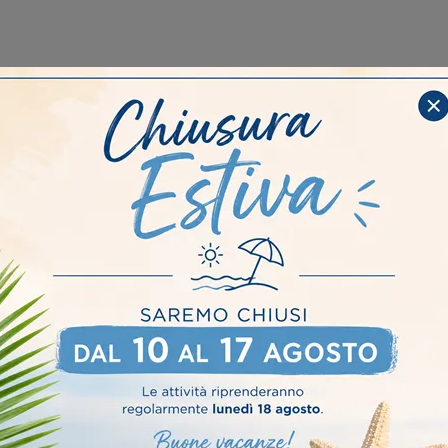
ASFORMABILI A SCOMPARSA
ei migliori brand sul mercato sono disponibili sia completi che
 più classici. La camera da letto è lo spazio più intimo di ca
onfortevoli e esteticamente gradevoli, attrezzano gli spazi 
sieme a librerie, armadi, comodini, comò e settimanali coo
ente contrastanti tra loro. Quando lo spazio disponibile no
 scomparsa trasformabili, se non usati, diventano arredi plurifun
 ci accolga a fine giornata, li completeremo con le lenzuola e
 giusto tipo di letto è da scegliere in base alle proprie abitudin