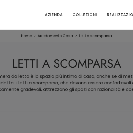
AZIENDA
COLLEZIONI
REALIZZAZI
Home
>
Arredamento Casa
>
Letti a scomparsa
LETTI A SCOMPARSA
era da letto è lo spazio più intimo di casa, anche se di me
ridotta: i Letti a scomparsa, che devono essere confortevoli 
camente gradevoli, attrezzano gli spazi con razionalità e co