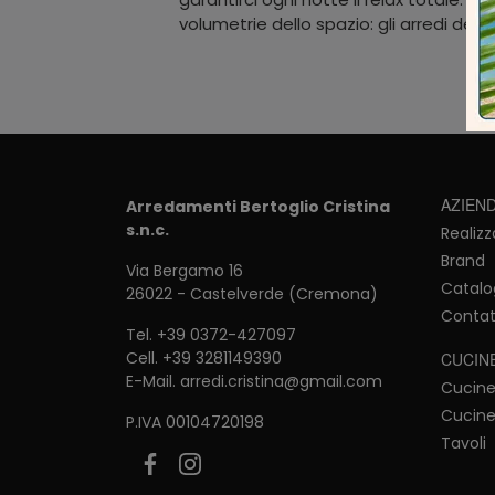
volumetrie dello spazio: gli arredi de
AZIEN
Arredamenti Bertoglio Cristina
s.n.c.
Realizz
Brand
Via Bergamo 16
Catalo
26022 - Castelverde (Cremona)
Contat
Tel.
+39 0372-427097
Cell.
+39 3281149390
CUCIN
E-Mail.
arredi.cristina@gmail.com
Cucin
Cucine
P.IVA 00104720198
Tavoli