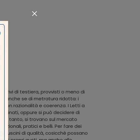
 privi di testiera, provvisti o meno di
sa, anche se di metratura ridotta: i
con razionalità e coerenza. I Letti a
rdinati, oppure si può decidere di
n è tanto, si trovano sul mercato
zionali, pratici e belli. Per fare dei
 i cuscini di qualità, cosicché possano
i e ai propri gusti, ma anche alle