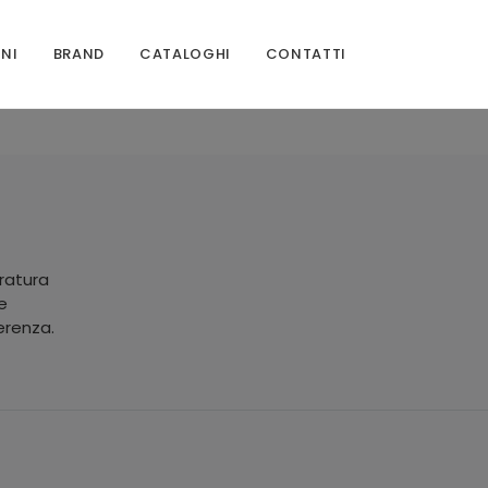
ONI
BRAND
CATALOGHI
CONTATTI
tratura
e
erenza.