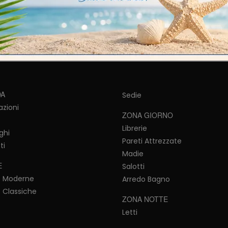
vono ricreare un'atmosfera sempre distensiva e bella.
DA
Sedie
azioni
ZONA GIORNO
Librerie
ghi
Pareti Attrezzate
ti
Madie
E
Salotti
e Moderne
Arredo Bagno
 Classiche
ZONA NOTTE
Letti