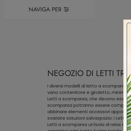
NAVIGA PER
NEGOZIO DI LETTI TR
I diversi modelli di letto a scomparsa d
vano contenitore e giroletto, minimal o
Letti a scomparsa, che devono essere c
scomparsa potranno essere comprati as
abbinare elementi accessori appositam
svariate soluzioni salvaspazio: i Letti a
Letti a scomparsa un’isola di relax che
garantirci ogni notte il relax totale. Il