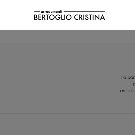
La cam
esteti