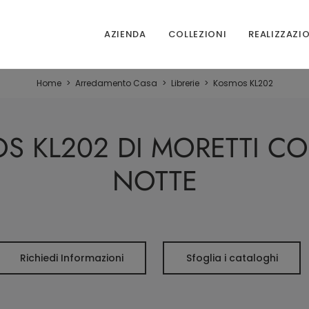
AZIENDA
COLLEZIONI
REALIZZAZI
Home
>
Arredamento Casa
>
Librerie
>
Kosmos KL202
OS KL202 DI MORETTI 
NOTTE
Richiedi Informazioni
Sfoglia i cataloghi