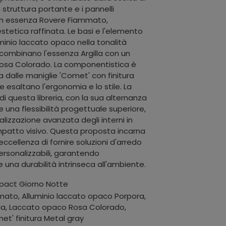
a struttura portante e i pannelli
i in essenza Rovere Fiammato,
stetica raffinata. Le basi e l'elemento
uminio laccato opaco nella tonalità
 combinano l'essenza Argilla con un
osa Colorado. La componentistica è
a dalle maniglie 'Comet' con finitura
e esaltano l'ergonomia e lo stile. La
i questa libreria, con la sua alternanza
fre una flessibilità progettuale superiore,
izzazione avanzata degli interni in
impatto visivo. Questa proposta incarna
eccellenza di fornire soluzioni d'arredo
rsonalizzabili, garantendo
 una durabilità intrinseca all'ambiente.
pact Giorno Notte
ato, Alluminio laccato opaco Porpora,
lla, Laccato opaco Rosa Colorado,
et' finitura Metal gray