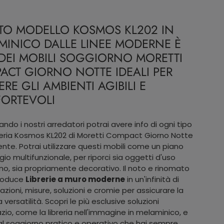
TO MODELLO KOSMOS KL202 IN
MINICO DALLE LINEE MODERNE È
DEI MOBILI SOGGIORNO MORETTI
ACT GIORNO NOTTE IDEALI PER
RE GLI AMBIENTI AGIBILI E
ORTEVOLI
ndo i nostri arredatori potrai avere info di ogni tipo
breria Kosmos KL202 di Moretti Compact Giorno Notte
ente. Potrai utilizzare questi mobili come un piano
io multifunzionale, per riporci sia oggetti d'uso
no, sia propriamente decorativo. Il noto e rinomato
roduce
Librerie a muro moderne
in un'infinità di
zioni, misure, soluzioni e cromie per assicurare la
ersatilità. Scopri le più esclusive soluzioni
zio, come la libreria nell'immagine in melaminico, e
 al soggiorno pratico e operativo che hai sempre