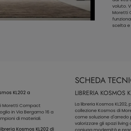
voluto. 
Moretti 
funziona
scelta e 
SCHEDA TECN
LIBRERIA KOSMOS K
osmos KL202 a
La libreria Kosmos KL202, 
di Moretti Compact
collezione Kosmos di More
glio in Via Bergamo 16 a
come soluzione d'arredo 
mpioni di materiali.
valorizzare gli spazi livin
 libreria Kosmos KL202 di
coniuga modernità e prag