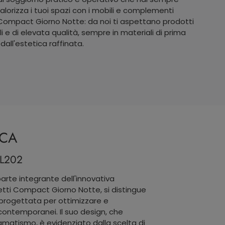
Valorizza i tuoi spazi con i mobili e complementi
Compact Giorno Notte: da noi ti aspettano prodotti
li e di elevata qualità, sempre in materiali di prima
dall'estetica raffinata.
ICA
L202
parte integrante dell'innovativa
tti Compact Giorno Notte, si distingue
progettata per ottimizzare e
g contemporanei. Il suo design, che
matismo, è evidenziato dalla scelta di