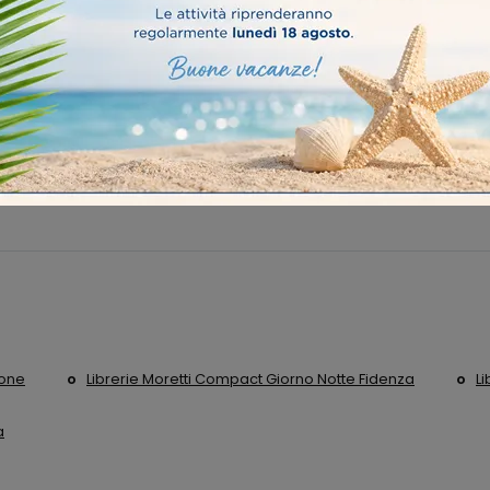
Stile
Tipologia
I più visti a :
nico
Moderne
A Muro
Castelleo
Piacenza
eone
Librerie Moretti Compact Giorno Notte Fidenza
L
a