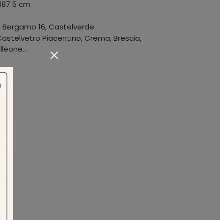
 187.5 cm
a Bergamo 16
,
Castelverde
stelvetro Piacentino, Crema, Brescia,
leone...