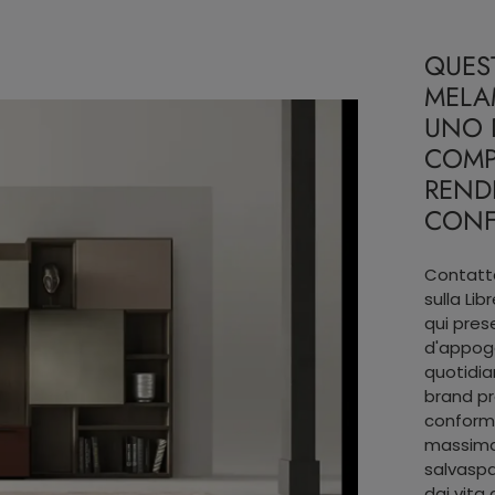
QUES
MELA
UNO 
COMP
RENDE
CONF
Contatta
sulla Li
qui pres
d'appogg
quotidia
brand p
conforma
massima v
salvaspa
dai vita