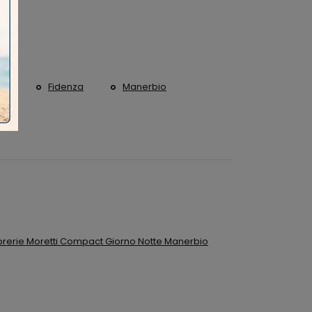
ne
Fidenza
Manerbio
ibrerie Moretti Compact Giorno Notte Manerbio