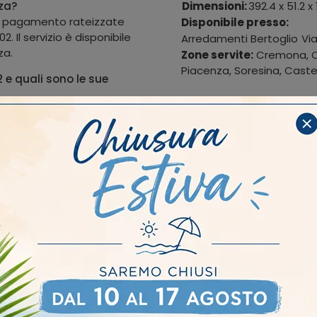
nza?
Dimensioni:
392.4 x 51.2 x
di pagamento rateizzate
Disponibile presso:
2. Il servizio è disponibile
Arredamenti Bertoglio
Vi
za.
Zone servite:
Cremona, Ca
Piacenza, Soresina, Castel
2 e quali sono le sue
Giorno Notte è una
se tipologie come a giorno
onibilità e la possibilità
io.
della libreria Kosmos
KL202 è incluso nel prezzo
Il cliente viene avvisato
a merce.