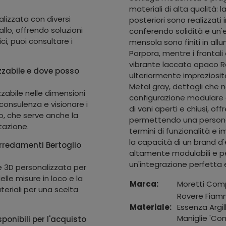
materiali di alta qualità: l
alizzata con diversi
posteriori sono realizzat
lo, offrendo soluzioni
conferendo solidità e un'e
ici, puoi consultare i
mensola sono finiti in all
Porpora, mentre i frontali
vibrante laccato opaco R
zzabile e dove posso
ulteriormente impreziosit
Metal gray, dettagli che n
zzabile nelle dimensioni
configurazione modulare d
 consulenza e visionare i
di vani aperti e chiusi, of
o, che serve anche la
permettendo una personal
tazione.
termini di funzionalità e 
la capacità di un brand d'
Arredamenti Bertoglio
altamente modulabili e pe
un'integrazione perfetta e
ne 3D personalizzata per
delle misure in loco e la
Marca:
Moretti Com
ateriali per una scelta
Rovere Fiamm
Materiale:
Essenza Argi
Maniglie 'Com
onibili per l'acquisto