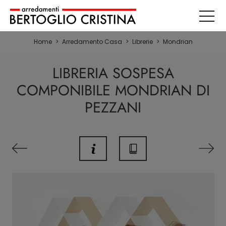
Home
>
Arredamento Casa
>
Librerie
>
Mondrian
LIBRERIA SOSPESA
COMPONIBILE MONDRIAN DI
PEZZANI