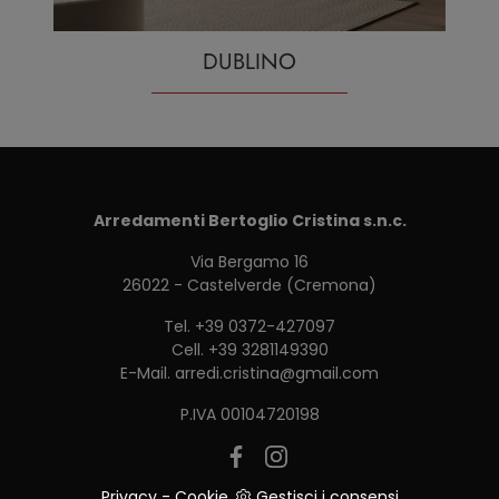
DUBLINO
Arredamenti Bertoglio Cristina s.n.c.
Via Bergamo 16
26022 - Castelverde (Cremona)
Tel.
+39 0372-427097
Cell.
+39 3281149390
E-Mail.
arredi.cristina@gmail.com
P.IVA 00104720198
Privacy
-
Cookie
Gestisci i consensi