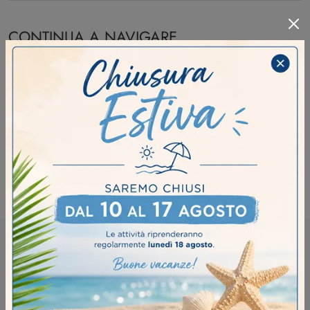
CONTINUA A NAVIGARE
Librerie Pezzani Brescia
Librerie Pezzani Castelleone
Librerie Pezzani Manerbio
Librerie Pezzani Soresina
RICHIEDI MAGGIORI INFORMAZIONI