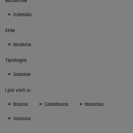
Materiale
In Metallo
Stile
Moderne
Tipologia
Sospese
I più visti a :
Brescia
Castelleone
Manerbio
Soresina