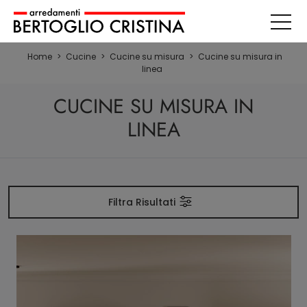
Home
>
Cucine
>
Cucine su misura
>
Cucine su misura in
linea
CUCINE SU MISURA IN
LINEA
Filtra Risultati