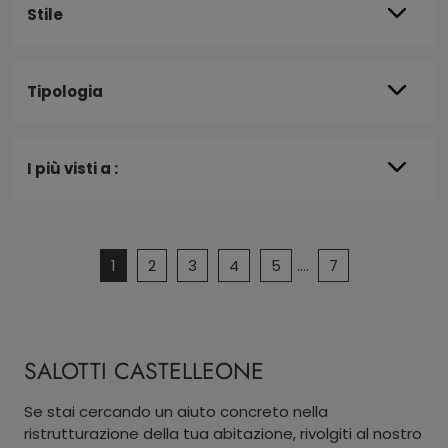
Stile
Tipologia
I più visti a :
1
2
3
4
5
....
7
SALOTTI CASTELLEONE
Se stai cercando un aiuto concreto nella
ristrutturazione della tua abitazione, rivolgiti al nostro