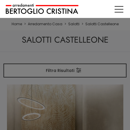
Home
>
Arredamento Casa
>
Salotti
>
Salotti Castelleone
SALOTTI CASTELLEONE
Filtra Risultati