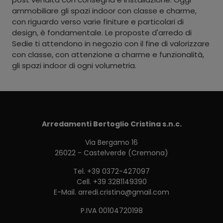
ammobiliare gli spazi indoor con classe e charme,
con riguardo verso varie finiture e particolari di
design, è fondamentale. Le proposte d'arredo di
Sedie ti attendono in negozio con il fine di valorizzare
con classe, con attenzione a charme e funzionalità,
gli spazi indoor di ogni volumetria.
Arredamenti Bertoglio Cristina s.n.c.
Via Bergamo 16
26022 - Castelverde (Cremona)
Tel.
+39 0372-427097
Cell.
+39 3281149390
E-Mail.
arredi.cristina@gmail.com
P.IVA 00104720198