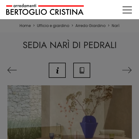
Home
>
Ufficio e giardino
>
Arredo Giardino
>
Narì
SEDIA NARÌ DI PEDRALI