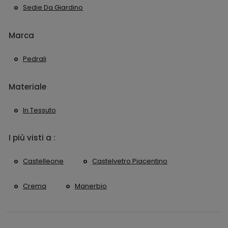
Sedie Da Giardino
Marca
Pedrali
Materiale
In Tessuto
I più visti a :
Castelleone
Castelvetro Piacentino
Crema
Manerbio