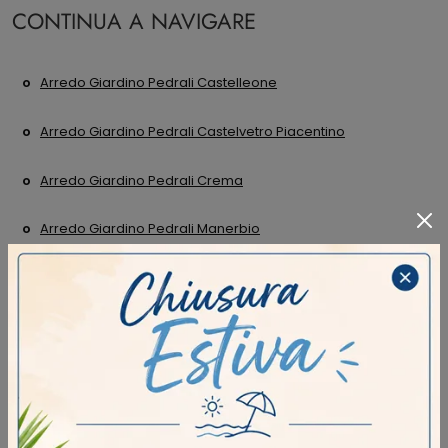
CONTINUA A NAVIGARE
Arredo Giardino Pedrali Castelleone
Arredo Giardino Pedrali Castelvetro Piacentino
Arredo Giardino Pedrali Crema
Arredo Giardino Pedrali Manerbio
Negozio Di Sedie Da Giardino A Castelleone
Negozio Di Sedie Da Giardino A Castelvetro Piacentino
Negozio Di Sedie Da Giardino A Crema
Negozio Di Sedie Da Giardino A Manerbio