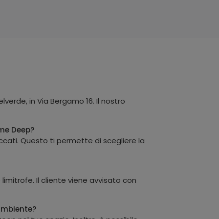
erde, in Via Bergamo 16. Il nostro
ome Deep?
ccati. Questo ti permette di scegliere la
imitrofe. Il cliente viene avvisato con
 ambiente?