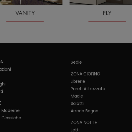
VANITY
FLY
DA
Sedie
azioni
ZONA GIORNO
Librerie
ghi
Pareti Attrezzate
ti
Madie
E
Salotti
e Moderne
Arredo Bagno
 Classiche
ZONA NOTTE
Letti