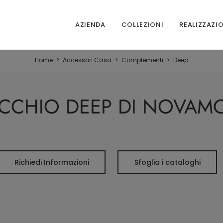
AZIENDA
COLLEZIONI
REALIZZAZI
Home
>
Accessori Casa
>
Complementi
>
Deep
CCHIO DEEP DI NOVAMO
Richiedi Informazioni
Sfoglia i cataloghi