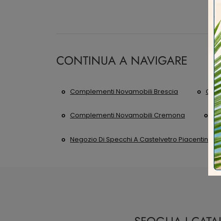
CONTINUA A NAVIGARE
Complementi Novamobili Brescia
Comp
Complementi Novamobili Cremona
Ne
Negozio Di Specchi A Castelvetro Piacentino