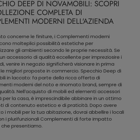
HIO DEEP DI NOVAMOBILI: SCOPRI
OLLEZIONE COMPLETA DI
LEMENTI MODERNI DELL'AZIENDA
to concerne le finiture, i Complementi moderni
cono molteplici possibilità estetiche per
izzare gli ambienti secondo le proprie necessità. Se
 un accessorio di qualità eccellente per impreziosire i
di, venire in negozio significherà visionare in prima
le migliori proposte in commercio. Specchio Deep di
i in laccato: fa parte della ricca offerta di
enti moderni del noto e rinomato brand, sempre di
ualità. Nell’acquisto di mobili ed elementi accessori
tà per la casa, è imprescindibile abbinare in un ottimo
oti di contenuto estetico e di praticità. Dopo avere
i mobili per la tua abitazione, dovrai abbellire i locali
con i plurifunzionali Complementi di forte impatto
 che presentiamo.