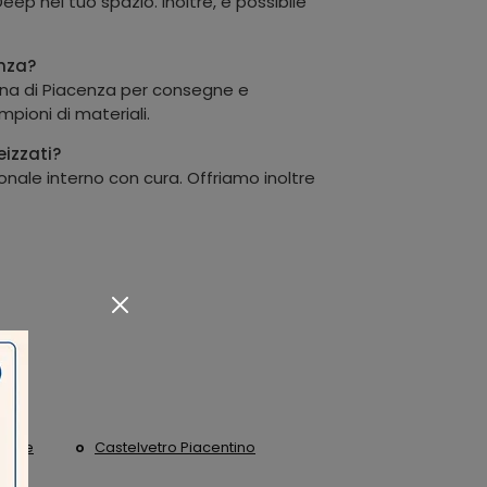
Deep nel tuo spazio. Inoltre, è possibile
enza?
ona di Piacenza per consegne e
mpioni di materiali.
eizzati?
nale interno con cura. Offriamo inoltre
leone
Castelvetro Piacentino