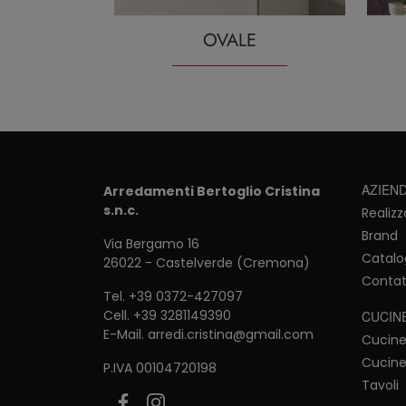
OVALE
AZIEN
Arredamenti Bertoglio Cristina
s.n.c.
Realizz
Brand
Via Bergamo 16
Catalo
26022 - Castelverde (Cremona)
Contat
Tel.
+39 0372-427097
Cell.
+39 3281149390
CUCIN
E-Mail.
arredi.cristina@gmail.com
Cucin
Cucine
P.IVA 00104720198
Tavoli