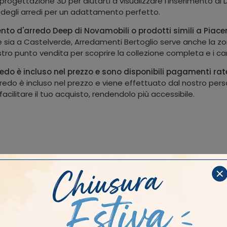
i progettazione 3D per aiutarti a visualizzare l'inserimento di 
 degli arredi per un adattamento perfetto.
nto d'arredo Deep di Novamobili o prodotti simili a Piac
 sia a Castelverde, Arredamenti Bertoglio serve anche la z
ostro punto vendita per scoprire la collezione completa e i ca
do è incluso nel prezzo e sono disponibili pagamenti rat
edo è incluso nel prezzo e viene effettuato dal nostro perso
cilitare il tuo acquisto, rendendolo più accessibile.
riale
Stile
I più visti a :
In Laccato
Moderni
Brescia
Castel