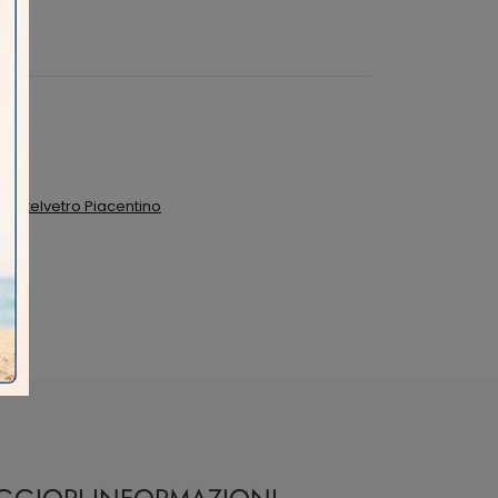
astelvetro Piacentino
e