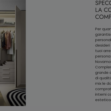
SPECC
LA C
COMP
Per quan
garantis
personal
desideri
tuoi arre
persona 
Novamobil
Complem
grande q
di quali
mix le d
comprato 
interni 
estetico