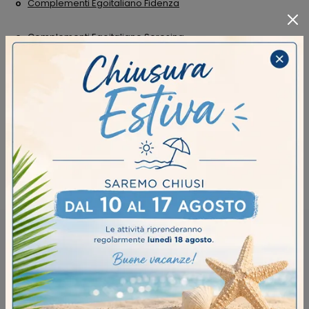
Complementi Egoitaliano Fidenza
Complementi Egoitaliano Soresina
Negozio Di Pouf A Brescia
Negozio Di Pouf A Castelvetro Piacentino
Negozio Di Pouf A Fidenza
Negozio Di Pouf A Soresina
RICHIEDI MAGGIORI INFORMAZIONI