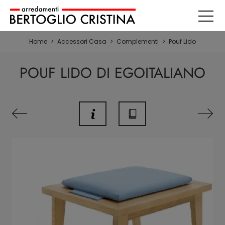
Home
>
Accessori Casa
>
Complementi
>
Pouf Lido
POUF LIDO DI EGOITALIANO