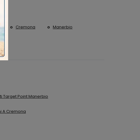
Cremona
Manerbio
 Target Point Manerbio
hi A Cremona