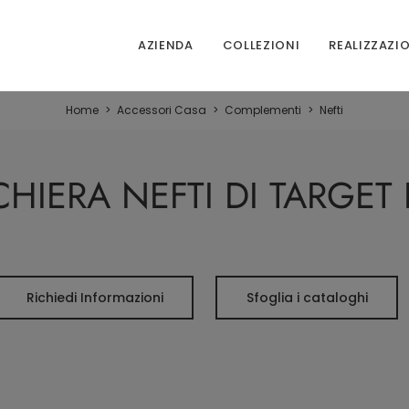
AZIENDA
COLLEZIONI
REALIZZAZI
Home
>
Accessori Casa
>
Complementi
>
Nefti
HIERA NEFTI DI TARGET
Richiedi Informazioni
Sfoglia i cataloghi