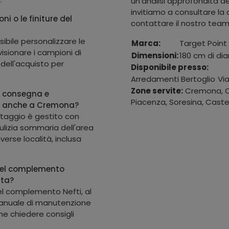
un'analisi approfondita del
invitiamo a consultare l
ni o le finiture del
contattare il nostro team 
ibile personalizzare le
Marca:
Target Point
visionare i campioni di
Dimensioni:
180 cm di di
 dell'acquisto per
Disponibile presso:
Arredamenti Bertoglio
Vi
Zone servite:
Cremona, Ca
di consegna e
Piacenza, Soresina, Castel
i anche a Cremona?
ontaggio è gestito con
ulizia sommaria dell'area
verse località, inclusa
del complemento
ata?
del complemento Nefti, al
manuale di manutenzione
he chiedere consigli