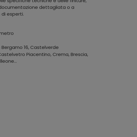
le specifiche tecniche e delle finiture,
a documentazione dettagliata o a
di esperti.
ametro
a Bergamo 16
,
Castelverde
stelvetro Piacentino, Crema, Brescia,
leone...