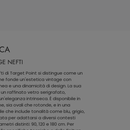
ICA
E NEFTI
ti di Target Point si distingue come un
e fonde un'estetica vintage con
a e una dinamicità di design. La sua
 un raffinato vetro serigrafato,
'eleganza intrinseca. È disponibile in
, sia ovali che rotonde, e in una
e che include tonalità come blu, grigio,
ta per adattarsi a diversi contesti
iametri distinti: 90, 120 e 180 cm. Per