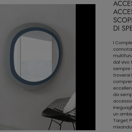
ACCE
ACCE
SCOPR
DI SP
I Comple
connotan
multifun
dal vivo 
sempre s
troverai
compren
eccellen
da sempr
accessor
ineguagl
un ambie
Target P
mixando 