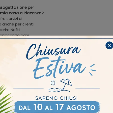
progettazione per
a mia casa a Piacenza?
e servizi di
o anche per clienti
erire Nefti
anificando ogni
to rateizzate per
amo formule di
 tuo acquisto. Chiedi al
sulle condizioni e le