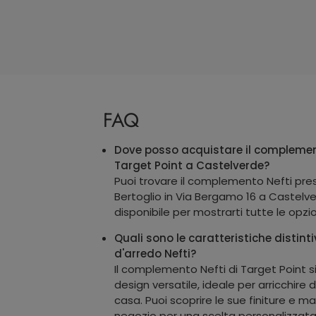
FAQ
Dove posso acquistare il complement
Target Point a Castelverde?
Puoi trovare il complemento Nefti pr
Bertoglio in Via Bergamo 16 a Castelve
disponibile per mostrarti tutte le opzioni
Quali sono le caratteristiche distin
d'arredo Nefti?
Il complemento Nefti di Target Point si
design versatile, ideale per arricchire 
casa. Puoi scoprire le sue finiture e ma
negozio per una scelta personalizzata