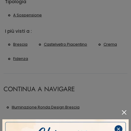
Tipologia
A Sospensione
I più visti a :
Brescia
Castelvetro Piacentino
Crema
Fidenza
CONTINUA A NAVIGARE
Illuminazione Ronda Design Brescia
Illuminazione Ronda Design Castelvetro Piacentino