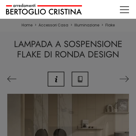
Home
>
Accessori Casa
>
Illuminazione
>
Flake
LAMPADA A SOSPENSIONE
FLAKE DI RONDA DESIGN