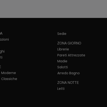
DA
Sedie
azioni
ZONA GIORNO
Librerie
ghi
Pareti Attrezzate
ti
Madie
E
Salotti
e Moderne
Arredo Bagno
 Classiche
ZONA NOTTE
Letti