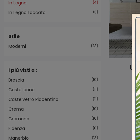
In Legno
4
In Legno Laccato
3
Stile
Moderni
23
UN
I più visti a :
Brescia
10
Castelleone
11
Castelvetro Piacentino
11
Crema
10
Cremona
10
Fidenza
8
Manerbio
13