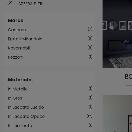
AZZERA FILTRI
Marca
Caccaro
7
Fratelli Mirandola
6
Novamobili
9
Pezzani
1
B
Materiale
In Metallo
1
In Gres
1
In Laccato Lucido
1
In Laccato Opaco
12
In Laminato
1