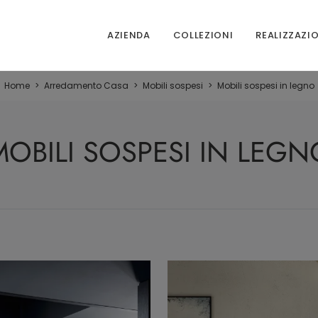
AZIENDA
COLLEZIONI
REALIZZAZI
Home
>
Arredamento Casa
>
Mobili sospesi
>
Mobili sospesi in legno
MOBILI SOSPESI IN LEGN