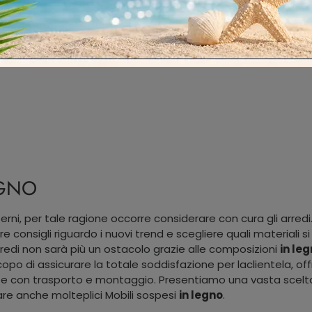
EGNO
erni, per tale ragione occorre considerare con cura gli arredi.
ere consigli riguardo i nuovi trend e scegliere quali materiali 
redi non sarà più un ostacolo grazie alle composizioni
in le
 scopo di assicurare la totale soddisfazione per laclientela, 
e e con trasporto e montaggio. Presentiamo una vasta scelta d
ovare anche molteplici Mobili sospesi
in legno
.