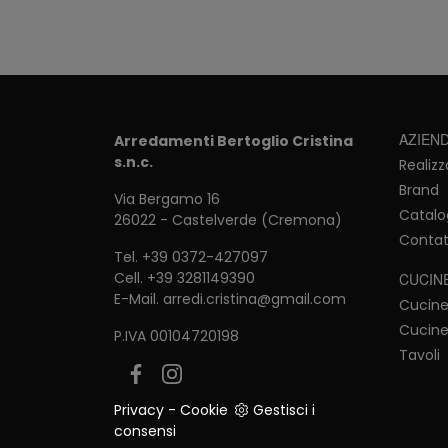
AZIEN
Arredamenti Bertoglio Cristina
s.n.c.
Realizz
Brand
Via Bergamo 16
Catalo
26022 - Castelverde (Cremona)
Contat
Tel.
+39 0372-427097
Cell.
+39 3281149390
CUCIN
E-Mail.
arredi.cristina@gmail.com
Cucin
Cucine
P.IVA 00104720198
Tavoli
Privacy
-
Cookie
Gestisci i
consensi