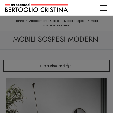
Home
>
Arredamento Casa
>
Mobili sospesi
>
Mobili
sospesi moderni
MOBILI SOSPESI MODERNI
Filtra Risultati