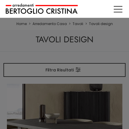
Home
>
Arredamento Casa
>
Tavoli
>
Tavoli design
TAVOLI DESIGN
Filtra Risultati