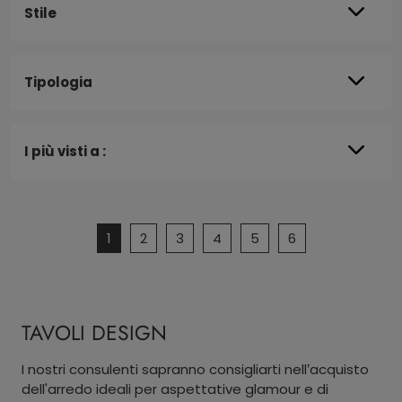
Stile
Tipologia
I più visti a :
1
2
3
4
5
6
TAVOLI DESIGN
I nostri consulenti sapranno consigliarti nell’acquisto
dell'arredo ideali per aspettative glamour e di