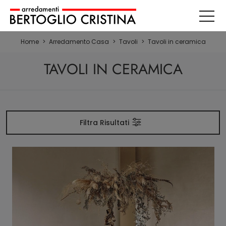
Home
>
Arredamento Casa
>
Tavoli
>
Tavoli in ceramica
TAVOLI IN CERAMICA
Filtra Risultati