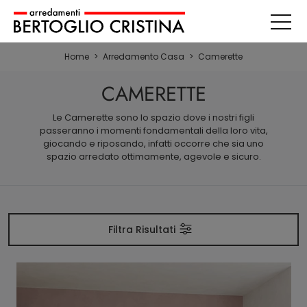
Home
>
Arredamento Casa
>
Camerette
CAMERETTE
Le Camerette sono lo spazio dove i nostri figli
passeranno i momenti fondamentali della loro vita,
giocando e riposando, infatti occorre che sia uno
spazio arredato ottimamente, agevole e sicuro.
Filtra Risultati