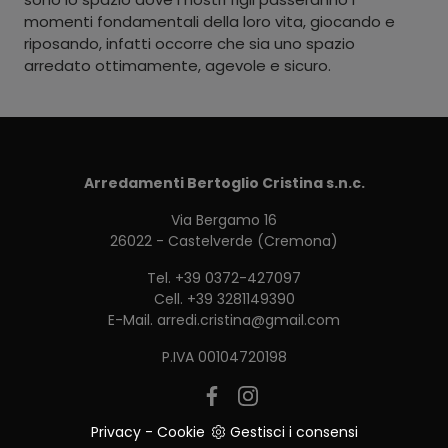
momenti fondamentali della loro vita, giocando e
riposando, infatti occorre che sia uno spazio
arredato ottimamente, agevole e sicuro.
Arredamenti Bertoglio Cristina s.n.c.
Via Bergamo 16
26022 - Castelverde (Cremona)
Tel.
+39 0372-427097
Cell.
+39 3281149390
E-Mail.
arredi.cristina@gmail.com
P.IVA 00104720198
Privacy
-
Cookie
Gestisci i consensi