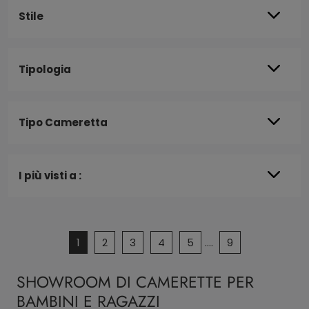
Stile
Tipologia
Tipo Cameretta
I più visti a :
1
2
3
4
5
....
9
SHOWROOM DI CAMERETTE PER
BAMBINI E RAGAZZI