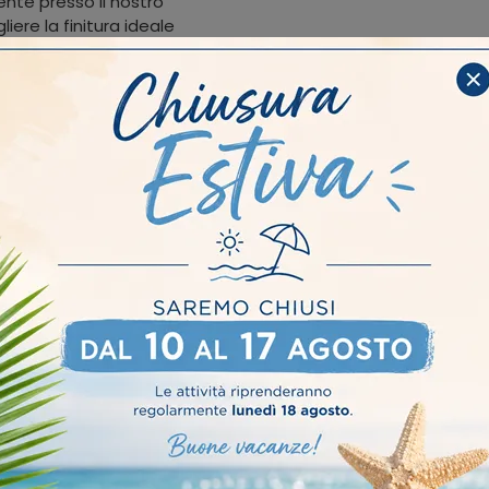
ente presso il nostro
ere la finitura ideale
to rateizzato per
 i clienti di Crema?
io offre formule di
, inclusi quelli di Crema.
 le informazioni
ura
Stile
Tipologia
I più
Matrimoniali
Moderni
Imbottiti