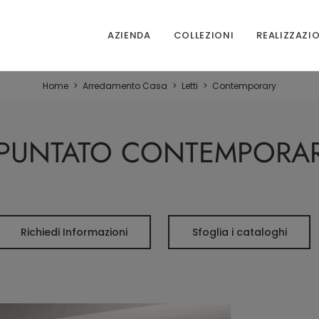
AZIENDA
COLLEZIONI
REALIZZAZI
Home
>
Arredamento Casa
>
Letti
>
Contemporary
APUNTATO CONTEMPORARY
Richiedi Informazioni
Sfoglia i cataloghi