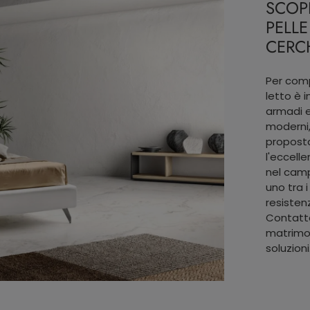
SCOP
PELLE
CERCH
Per comp
letto è 
armadi e
moderni,
proposta
l'eccell
nel camp
uno tra i
resisten
Contattac
matrimon
soluzioni