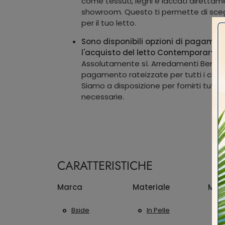
come tessuti, legni e laccati direttam
showroom. Questo ti permette di scegli
per il tuo letto.
Sono disponibili opzioni di pagamen
l'acquisto del letto Contemporary per
Assolutamente sì. Arredamenti Bertogl
pagamento rateizzate per tutti i clienti
Siamo a disposizione per fornirti tutte
necessarie.
CARATTERISTICHE
Marca
Materiale
Mis
Bside
In Pelle