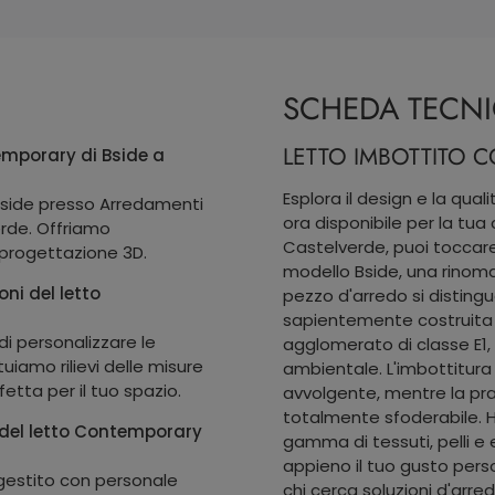
SCHEDA TECN
LETTO IMBOTTITO
emporary di Bside a
Esplora il design e la qua
 Bside presso Arredamenti
ora disponibile per la tua
erde. Offriamo
Castelverde, puoi toccar
 progettazione 3D.
modello Bside, una rinoma
oni del letto
pezzo d'arredo si distingu
sapientemente costruita 
 di personalizzare le
agglomerato di classe E1,
uiamo rilievi delle misure
ambientale. L'imbottitur
etta per il tuo spazio.
avvolgente, mentre la pra
totalmente sfoderabile. Ha
 del letto Contemporary
gamma di tessuti, pelli e 
appieno il tuo gusto pers
 gestito con personale
chi cerca soluzioni d'arre