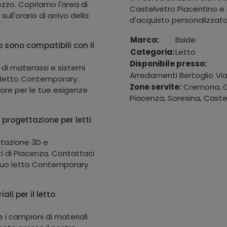
ezzo. Copriamo l'area di
Castelvetro Piacentino e 
ll'orario di arrivo della
d'acquisto personalizzata
Marca:
Bside
o sono compatibili con il
Categoria:
Letto
Disponibile presso:
di materassi e sistemi
Arredamenti Bertoglio
Vi
il letto Contemporary.
Zone servite:
Cremona, Ca
iore per le tue esigenze
Piacenza, Soresina, Castel
 progettazione per letti
ettazione 3D e
i di Piacenza. Contattaci
 tuo letto Contemporary
li per il letto
 i campioni di materiali