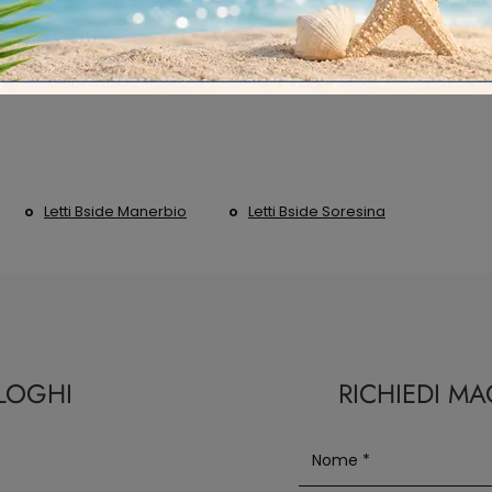
Letti Bside Manerbio
Letti Bside Soresina
ALOGHI
RICHIEDI M