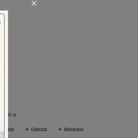
 visti a :
Brescia
Fidenza
Manerbio