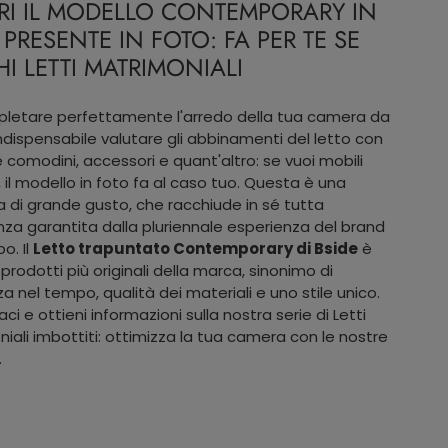
RI IL MODELLO CONTEMPORARY IN
 PRESENTE IN FOTO: FA PER TE SE
I LETTI MATRIMONIALI
letare perfettamente l'arredo della tua camera da
indispensabile valutare gli abbinamenti del letto con
 comodini, accessori e quant'altro: se vuoi mobili
 il modello in foto fa al caso tuo. Questa è una
 di grande gusto, che racchiude in sé tutta
enza garantita dalla pluriennale esperienza del brand
o. Il
Letto trapuntato Contemporary di Bside
è
 prodotti più originali della marca, sinonimo di
za nel tempo, qualità dei materiali e uno stile unico.
i e ottieni informazioni sulla nostra serie di Letti
iali imbottiti: ottimizza la tua camera con le nostre
.