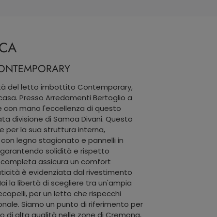
ICA
 CONTEMPORARY
lità del letto imbottito Contemporary,
 casa. Presso Arredamenti Bertoglio a
e con mano l'eccellenza di questo
ta divisione di Samoa Divani. Questo
e per la sua struttura interna,
con legno stagionato e pannelli in
 garantendo solidità e rispetto
a completa assicura un comfort
ticità è evidenziata dal rivestimento
i la libertà di scegliere tra un'ampia
ecopelli, per un letto che rispecchi
onale. Siamo un punto di riferimento per
do di alta qualità nelle zone di Cremona,