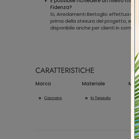
È possibile richiedere un rilievo misur
Fidenza?
Sì, Arredamenti Bertoglio effettua riliev
prima della stesura del progetto, e qu
disponibile anche per clienti in comun
CARATTERISTICHE
Marca
Materiale
Mis
Caccaro
In Tessuto