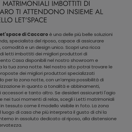
TI MATRIMONIALI IMBOTTITI DI
ARO TI ATTENDONO INSIEME AL
LLO LET'SPACE
Let'space di Caccaro
è una delle più belle soluzioni
enda, specialista del riposo, capace di assicurare
à, comodità e un design unico. Scopri una ricca
letti imbottiti dei migliori produttori di
nto Casa disponibili nel nostro showroom e
a la tua zona notte. Nel nostro sito potrai trovare le
proposte dei migliori produttori specializzati
edo per la zona notte, con un’ampia possibilità di
izzazione in quanto a tonalità e abbinamenti,
 accessori e tanto altro. Se desideri assicurarti l'agio
e nei tuoi momenti di relax, scegli i Letti matrimoniali
in tessuto come il modello visibile in foto. La zona
l luogo di casa che più interpreta il gusto di chi la
 interno in assoluto dedicato al riposo, alla distensione
servatezza.