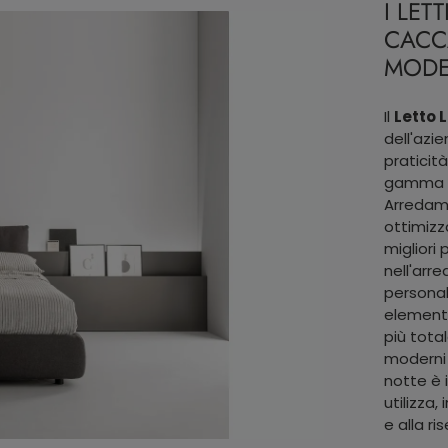
I LET
CACC
MODE
Il
Letto 
dell'azi
praticit
gamma di 
Arredame
ottimizz
migliori 
nell'arr
personal
elementi
più total
moderni 
notte è i
utilizza,
e alla ri