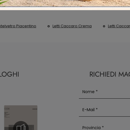
telvetro Piacentino
Letti Caccaro Crema
Letti Cacca
ALOGHI
RICHIEDI M