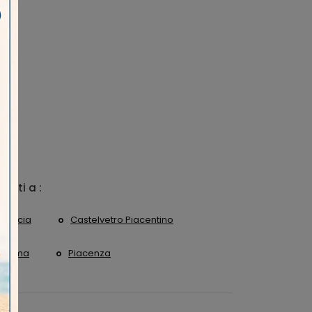
 visti a :
Brescia
Castelvetro Piacentino
Crema
Piacenza