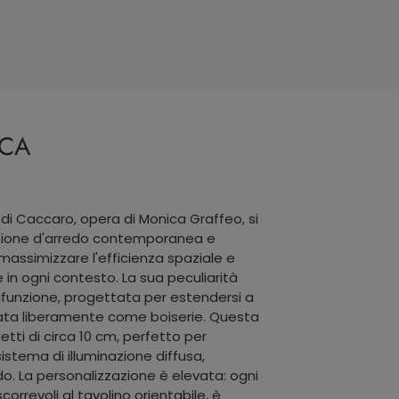
ICA
 di Caccaro, opera di Monica Graffeo, si
zione d'arredo contemporanea e
assimizzare l'efficienza spaziale e
in ogni contesto. La sua peculiarità
tifunzione, progettata per estendersi a
ata liberamente come boiserie. Questa
tti di circa 10 cm, perfetto per
sistema di illuminazione diffusa,
o. La personalizzazione è elevata: ogni
orrevoli al tavolino orientabile, è