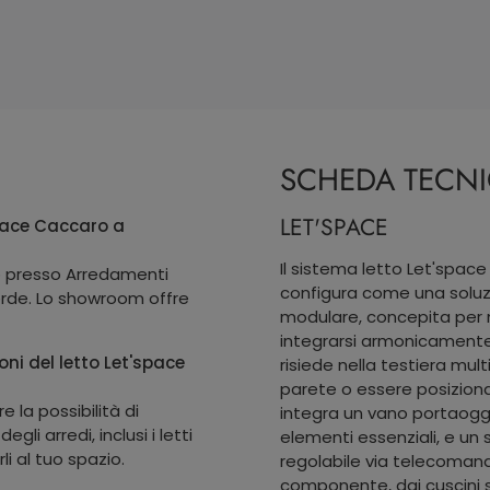
SCHEDA TECN
LET'SPACE
space Caccaro a
Il sistema letto Let'space
ro presso Arredamenti
configura come una solu
erde. Lo showroom offre
modulare, concepita per m
integrarsi armonicamente 
oni del letto Let'space
risiede nella testiera mul
parete o essere posizion
e la possibilità di
integra un vano portaogge
li arredi, inclusi i letti
elementi essenziali, e un 
i al tuo spazio.
regolabile via telecomand
componente, dai cuscini sc