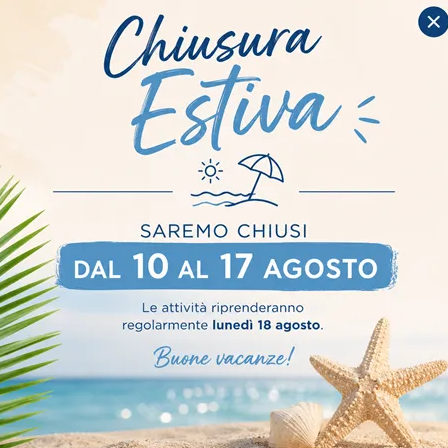
e per il letto Let'space a
i delle misure in loco
esto servizio è
i come Fidenza.
ura
Stile
Tipologia
I più
Matrimoniali
Moderni
Imbottiti