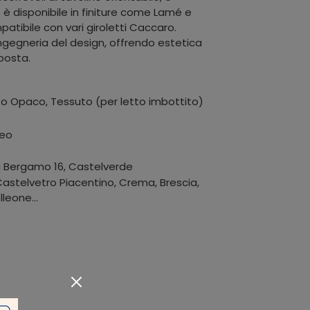
 è disponibile in finiture come Lamé e
tibile con vari giroletti Caccaro.
ingegneria del design, offrendo estetica
oposta.
o Opaco, Tessuto (per letto imbottito)
feo
a Bergamo 16
,
Castelverde
stelvetro Piacentino, Crema, Brescia,
leone...