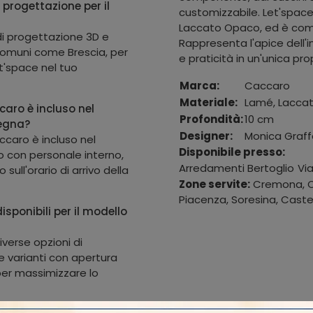
 progettazione per il
customizzabile. Let'space
Laccato Opaco, ed è compa
 di progettazione 3D e
Rappresenta l'apice dell'
 comuni come Brescia, per
e praticità in un'unica pr
et'space nel tuo
Marca:
Caccaro
Materiale:
Lamé, Laccat
caro è incluso nel
Profondità:
10 cm
segna?
Designer:
Monica Graf
ccaro è incluso nel
Disponibile presso:
to con personale interno,
Arredamenti Bertoglio
Vi
 sull'orario di arrivo della
Zone servite:
Cremona, Ca
Piacenza, Soresina, Castel
isponibili per il modello
diverse opzioni di
 varianti con apertura
 per massimizzare lo