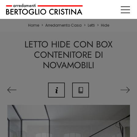
Home
>
Arredamento Casa
>
Letti
>
Hide
LETTO HIDE CON BOX
CONTENITORE DI
NOVAMOBILI