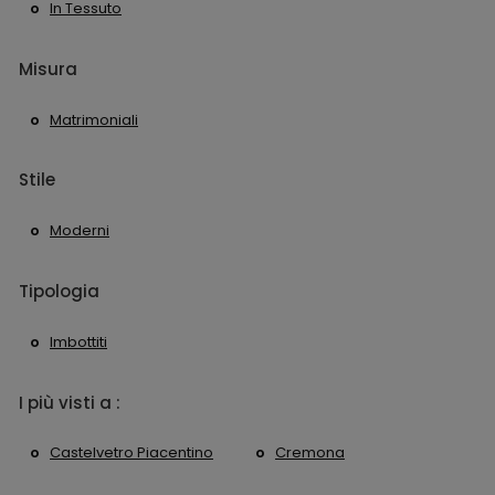
In Tessuto
Misura
Matrimoniali
Stile
Moderni
Tipologia
Imbottiti
I più visti a :
Castelvetro Piacentino
Cremona