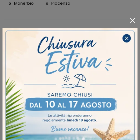
Manerbio
Piacenza
CONTINUA A NAVIGARE
Letti Novamobili Castelvetro Piacentino
Letti Novamobili Cremona
Letti Novamobili Manerbio
Letti Novamobili Piacenza
RICHIEDI MAGGIORI INFORMAZIONI