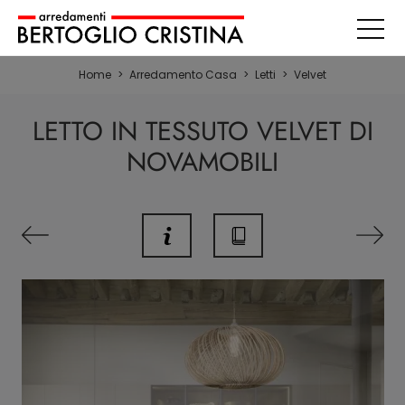
Home
>
Arredamento Casa
>
Letti
>
Velvet
LETTO IN TESSUTO VELVET DI
NOVAMOBILI