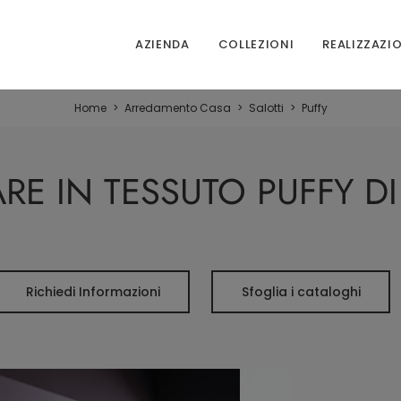
AZIENDA
COLLEZIONI
REALIZZAZI
Home
>
Arredamento Casa
>
Salotti
>
Puffy
RE IN TESSUTO PUFFY D
Richiedi Informazioni
Sfoglia i cataloghi