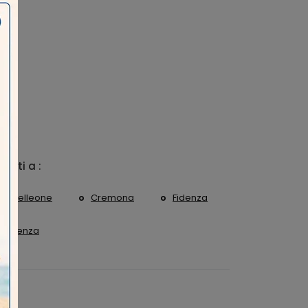
 visti a :
Castelleone
Cremona
Fidenza
Piacenza