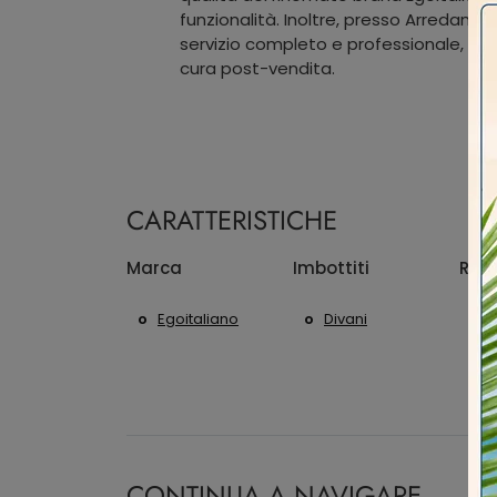
funzionalità. Inoltre, presso Arredament
servizio completo e professionale, dal
cura post-vendita.
CARATTERISTICHE
Marca
Imbottiti
Riv
Egoitaliano
Divani
CONTINUA A NAVIGARE