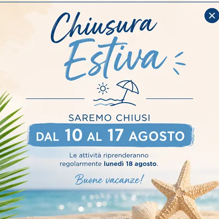
i Bertoglio riceverai un
la progettazione alla
estimento
Stile
Tipologia
I più
In Tessuto
Moderni
Lineari