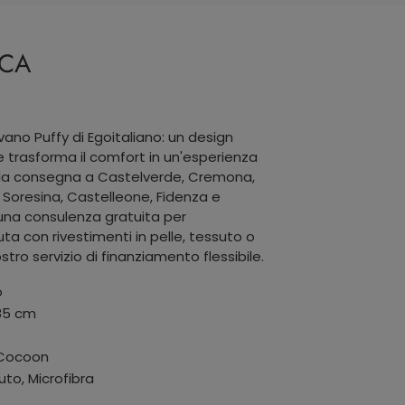
ICA
divano Puffy di Egoitaliano: un design
rasforma il comfort in un'esperienza
r la consegna a Castelverde, Cremona,
 Soresina, Castelleone, Fidenza e
 una consulenza gratuita per
ta con rivestimenti in pelle, tessuto o
ostro servizio di finanziamento flessibile.
o
 85 cm
 Cocoon
uto, Microfibra