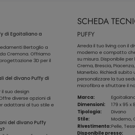
SCHEDA TECN
PUFFY
y di Egoitaliano a
Arreda il tuo living con il 
rredamenti Bertoglio a
moderno e compatto che t
e da Cremona. Offriamo
su misura. Disponibile pe
 progettazione 3D per il
Crema, Brescia, Piacenza,
Manerbio. Richiedi subito
li del divano Puffy di
personalizzare la tua sedu
microfibra e sfruttare il n
 il suo design
Marca:
Egoitalian
ffre diverse opzioni di
Dimensioni:
179 x 95 x
 adattarsi al tuo stile e
Tipologia:
Divano
Stile:
Moderno,
oni del divano Puffy
Rivestimento:
Pelle, Tess
a?
Disponibile presso: