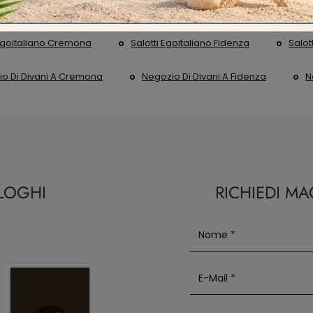
 Egoitaliano Cremona
Salotti Egoitaliano Fidenza
Salot
o Di Divani A Cremona
Negozio Di Divani A Fidenza
N
ALOGHI
RICHIEDI M