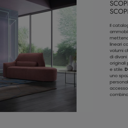
SCOPR
SCOPR
Il catalo
ammobilia
mettendo
lineari 
volumi c
di divan
originali
e stile.
D
uno spaz
personal
accessor
combinaz