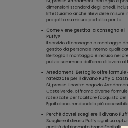
Sì, presso Arredamenti Bertoglio è poss
dimensioni standard degli arredi, inclusi
Effettuiamo anche rilievi delle misure i
progetto su misura perfetto per te.
Come viene gestita la consegna e i
Puffy?
Il servizio di consegna e montaggio de
gestito da personale interno qualific
Bertoglio Il montaggio è incluso nel p
pulizia sommaria dell'area di lavoro al
Arredamenti Bertoglio offre formul
rateizzate per il divano Puffy a Cast
Sì, presso il nostro negozio Arredament
Castelverde, offriamo diverse formul
rateizzate per facilitare l'acquisto del
Egoitaliano, rendendolo più accessibile
Perché dovrei scegliere il divano Puf
Scegliere il divano Puffy significa opta
qualità del rinomato brand Egoitalian