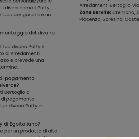
ibile personalizzare le
Arredamenti Bertoglio
Vi
 i divani come il Puffy.
Zone servite:
Cremona, Ca
n loco per garantire un
Piacenza, Soresina, Castel
l montaggio del divano
l tuo divano Puffy è
ato di Arredamenti
rezzo e prevede una
 termine.
e di pagamento
elverde?
i Bertoglio a
e di pagamento
 tuo divano Puffy di
.
fy di Egoitaliano?
re per un prodotto di alta
o, combinando estetica e