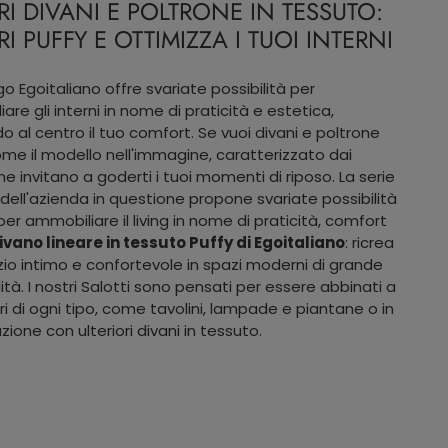
I DIVANI E POLTRONE IN TESSUTO:
I PUFFY E OTTIMIZZA I TUOI INTERNI
go Egoitaliano offre svariate possibilità per
re gli interni in nome di praticità e estetica,
 al centro il tuo comfort. Se vuoi divani e poltrone
come il modello nell'immagine, caratterizzato dai
he invitano a goderti i tuoi momenti di riposo. La serie
i dell'azienda in questione propone svariate possibilità
 per ammobiliare il living in nome di praticità, comfort
ivano lineare in tessuto Puffy di Egoitaliano
: ricrea
io intimo e confortevole in spazi moderni di grande
ità. I nostri Salotti sono pensati per essere abbinati a
i di ogni tipo, come tavolini, lampade e piantane o in
ione con ulteriori divani in tessuto.