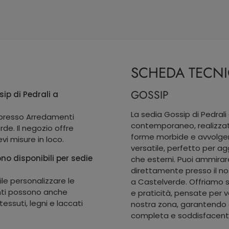
SCHEDA TECN
GOSSIP
ip di Pedrali a
La sedia Gossip di Pedrali
i presso Arredamenti
contemporaneo, realizzata
de. Il negozio offre
forme morbide e avvolgen
vi misure in loco.
versatile, perfetto per agg
no disponibili per sedie
che esterni. Puoi ammirar
direttamente presso il n
le personalizzare le
a Castelverde. Offriamo s
enti possono anche
e praticità, pensate per 
essuti, legni e laccati
nostra zona, garantendo a
completa e soddisfacent