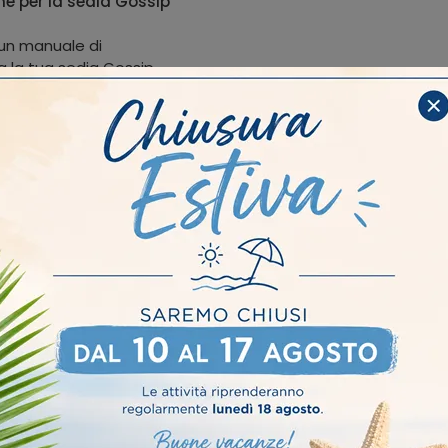
e per la sedia Gossip
 un manuale di
a la tua sedia Gossip.
ità e la durata nel
ra o acquistare pezzi di
nameria per realizzare
sigenze. Inoltre, è
 come maniglie, cerniere
riale
Stile
Tipologia
I più