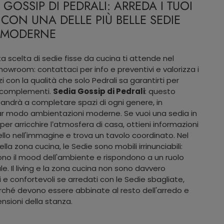
 GOSSIP DI PEDRALI: ARREDA I TUOI
 CON UNA DELLE PIÙ BELLE SEDIE
E MODERNE
a scelta di sedie fisse da cucina ti attende nel
howroom: contattaci per info e preventivi e valorizza i
i con la qualità che solo Pedrali sa garantirti per
e complementi.
Sedia Gossip di Pedrali
: questo
andrà a completare spazi di ogni genere, in
ar modo ambientazioni moderne. Se vuoi una sedia in
per arricchire l’atmosfera di casa, ottieni informazioni
llo nell'immagine e trova un tavolo coordinato. Nel
nella zona cucina, le Sedie sono mobili irrinunciabili:
ono il mood dell'ambiente e rispondono a un ruolo
le. Il living e la zona cucina non sono davvero
i e confortevoli se arredati con le Sedie sbagliate,
ché devono essere abbinate al resto dell'arredo e
ensioni della stanza.