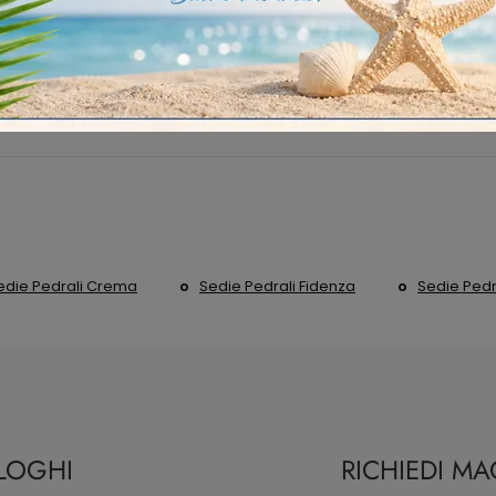
n Plastica
Moderne
Fisse
edie Pedrali Crema
Sedie Pedrali Fidenza
Sedie Pedr
ALOGHI
RICHIEDI M