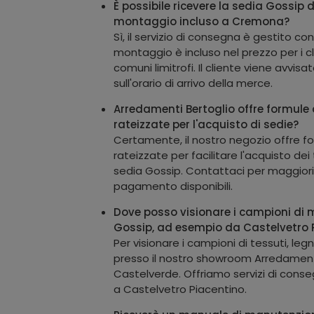
È possibile ricevere la sedia Gossip d
montaggio incluso a Cremona?
Sì, il servizio di consegna è gestito con
montaggio è incluso nel prezzo per i c
comuni limitrofi. Il cliente viene avvis
sull'orario di arrivo della merce.
Arredamenti Bertoglio offre formul
rateizzate per l'acquisto di sedie?
Certamente, il nostro negozio offre 
rateizzate per facilitare l'acquisto dei t
sedia Gossip. Contattaci per maggiori d
pagamento disponibili.
Dove posso visionare i campioni di m
Gossip, ad esempio da Castelvetro 
Per visionare i campioni di tessuti, legni
presso il nostro showroom Arredament
Castelverde. Offriamo servizi di con
a Castelvetro Piacentino.