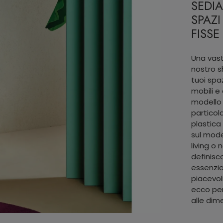
SEDIA
SPAZI
FISS
Una vast
nostro s
tuoi spaz
mobili 
modello 
particol
plastica 
sul mode
living o 
definisc
essenzia
piacevol
ecco per
alle dim