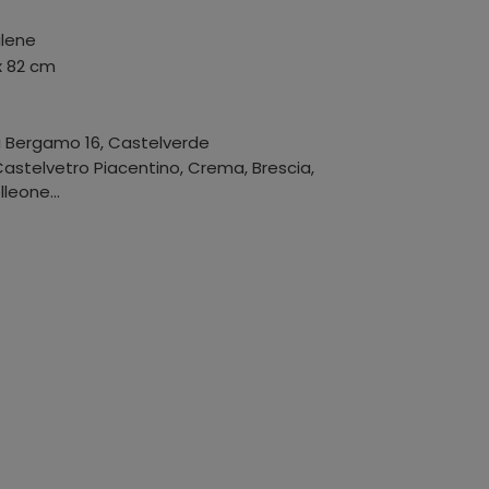
ilene
x 82 cm
a Bergamo 16
,
Castelverde
stelvetro Piacentino, Crema, Brescia,
leone...