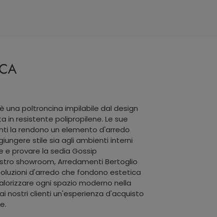
ICA
 è una poltroncina impilabile dal design
 in resistente polipropilene. Le sue
ti la rendono un elemento d'arredo
iungere stile sia agli ambienti interni
e e provare la sedia Gossip
ostro showroom, Arredamenti Bertoglio
oluzioni d'arredo che fondono estetica
valorizzare ogni spazio moderno nella
i nostri clienti un'esperienza d'acquisto
e.