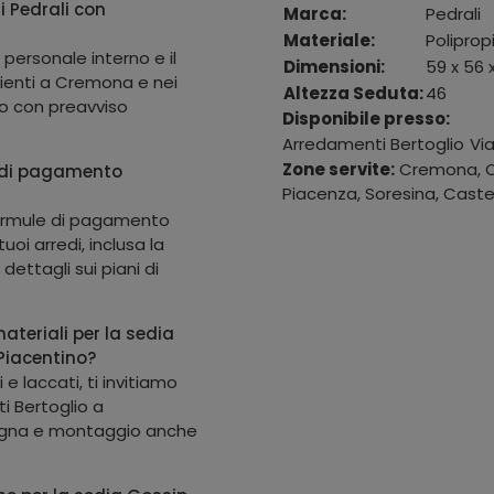
i Pedrali con
Marca:
Pedrali
Materiale:
Poliprop
 personale interno e il
Dimensioni:
59 x 56 
lienti a Cremona e nei
Altezza Seduta:
46
ato con preavviso
Disponibile presso:
Arredamenti Bertoglio
Vi
Zone servite:
Cremona, Ca
e di pagamento
Piacenza, Soresina, Castel
formule di pagamento
uoi arredi, inclusa la
ettagli sui piani di
ateriali per la sedia
Piacentino?
 e laccati, ti invitiamo
i Bertoglio a
segna e montaggio anche