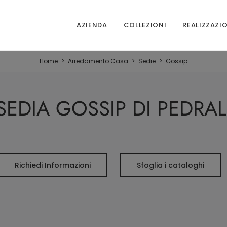
AZIENDA
COLLEZIONI
REALIZZAZI
Home
>
Arredamento Casa
>
Sedie
>
Gossip
SEDIA GOSSIP DI PEDRAL
Richiedi Informazioni
Sfoglia i cataloghi