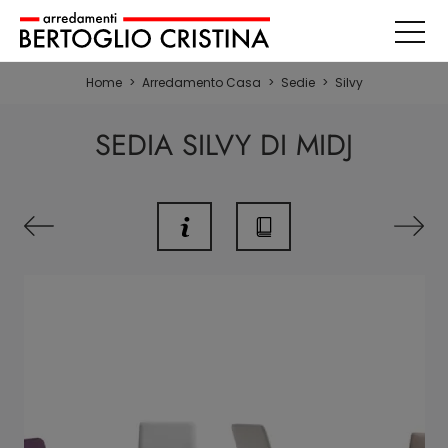
Home
>
Arredamento Casa
>
Sedie
>
Silvy
SEDIA SILVY DI MIDJ