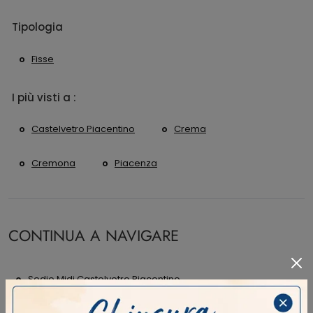
Tipologia
Fisse
I più visti a :
Castelvetro Piacentino
Crema
Cremona
Piacenza
CONTINUA A NAVIGARE
Sedie Midj Castelvetro Piacentino
Sedie Midj Crema
Sedie Midj Cremona