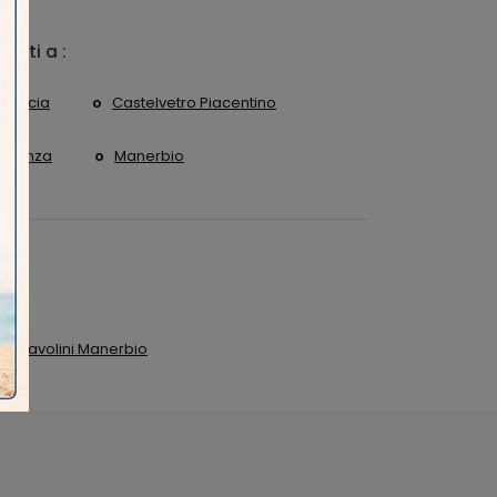
 visti a :
Brescia
Castelvetro Piacentino
Fidenza
Manerbio
e Scavolini Manerbio