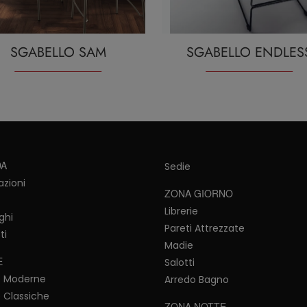
SGABELLO SAM
SGABELLO ENDLES
DA
Sedie
azioni
ZONA GIORNO
Librerie
ghi
Pareti Attrezzate
ti
Madie
E
Salotti
e Moderne
Arredo Bagno
 Classiche
ZONA NOTTE