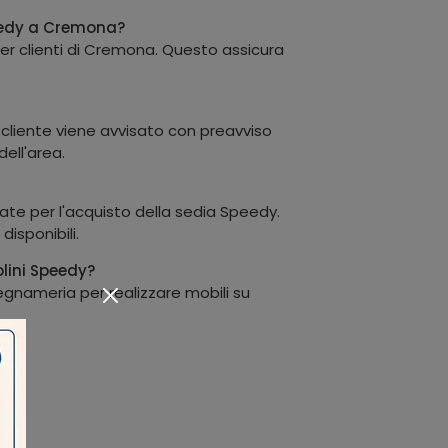
Speedy a Cremona?
per clienti di Cremona. Questo assicura
l cliente viene avvisato con preavviso
ell'area.
ate per l'acquisto della sedia Speedy.
isponibili.
olini Speedy?
legnameria per realizzare mobili su