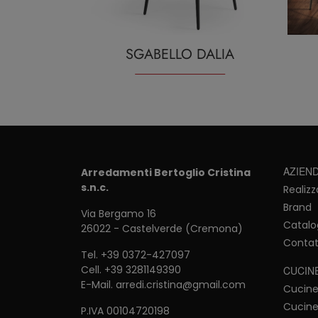
SGABELLO DALIA
AZIEN
Arredamenti Bertoglio Cristina
s.n.c.
Realizz
Brand
Via Bergamo 16
Catalo
26022 - Castelverde (Cremona)
Contat
Tel.
+39 0372-427097
Cell.
+39 3281149390
CUCIN
E-Mail.
arredi.cristina@gmail.com
Cucin
Cucine
P.IVA 00104720198