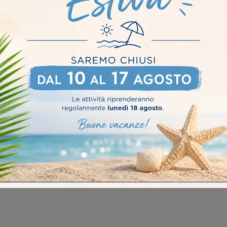
riale
Stile
Tipologia
I più
In Metallo
Moderne
Fisse
 Castelvetro Piacentino
Sedie Scavolini Fidenza
Sedi