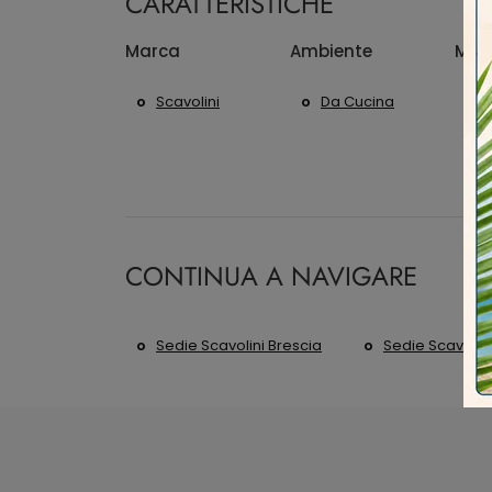
CARATTERISTICHE
Marca
Ambiente
Mate
Scavolini
Da Cucina
CONTINUA A NAVIGARE
Sedie Scavolini Brescia
Sedie Scavolini