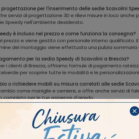
di progettazione per l'inserimento delle sedie Scavolini 
e servizi di progettazione 3D e rilievi misure in loco anche 
die Speedy nell'ambiente desiderato.
Speedy è incluso nel prezzo e come funziona la consegna?
nel prezzo e viene gestito con personale interno qualificato. I
 termine del montaggio viene effettuata una pulizia sommaria d
pagamento per la sedia Speedy di Scavolini a Brescia?
r i clienti di Brescia, offriamo formule di pagamento rateizz
elverde per scoprire tutte le modalità e le personalizzazioni d
bio o richiedere mobili su misura correlati alle sedie Scav
 ricambio come maniglie e cerniere, e offre anche servizi di fa
o completo per le tue esigenze d'arredo.