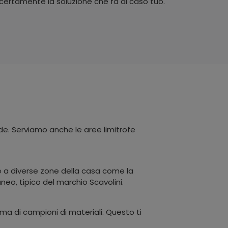
 certamente la soluzione che fa al caso tuo.
de. Serviamo anche le aree limitrofe
te a diverse zone della casa come la
eo, tipico del marchio Scavolini.
ma di campioni di materiali. Questo ti