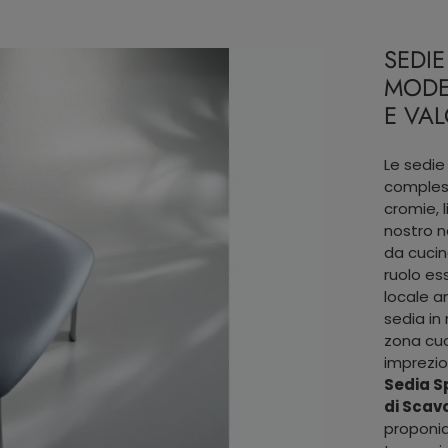
SEDIE
MODE
E VAL
Le sedie
compless
cromie, l
nostro n
da cucin
ruolo es
locale a
sedia in
zona cuc
imprezio
Sedia S
di Scavo
proponia