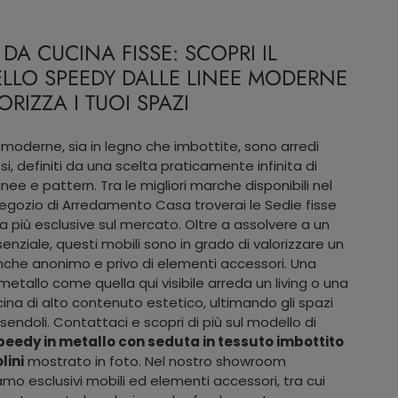
 DA CUCINA FISSE: SCOPRI IL
LLO SPEEDY DALLE LINEE MODERNE
ORIZZA I TUOI SPAZI
 moderne, sia in legno che imbottite, sono arredi
i, definiti da una scelta praticamente infinita di
inee e pattern. Tra le migliori marche disponibili nel
egozio di Arredamento Casa troverai le Sedie fisse
a più esclusive sul mercato. Oltre a assolvere a un
senziale, questi mobili sono in grado di valorizzare un
nche anonimo e privo di elementi accessori. Una
 metallo come quella qui visibile arreda un living o una
ina di alto contenuto estetico, ultimando gli spazi
sendoli. Contattaci e scopri di più sul modello di
peedy in metallo con seduta in tessuto imbottito
lini
mostrato in foto. Nel nostro showroom
mo esclusivi mobili ed elementi accessori, tra cui