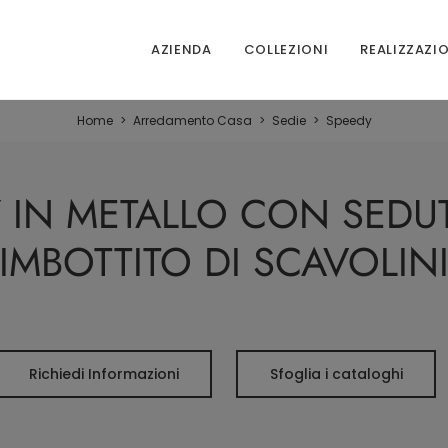
AZIENDA
COLLEZIONI
REALIZZAZI
Home
>
Arredamento Casa
>
Sedie
>
Speedy
Y IN METALLO CON SEDUT
IMBOTTITO DI SCAVOLIN
Richiedi Informazioni
Sfoglia i cataloghi