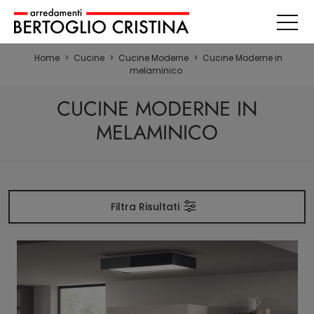
Home
>
Cucine
>
Cucine Moderne
>
Cucine Moderne in
melaminico
CUCINE MODERNE IN
MELAMINICO
Filtra Risultati