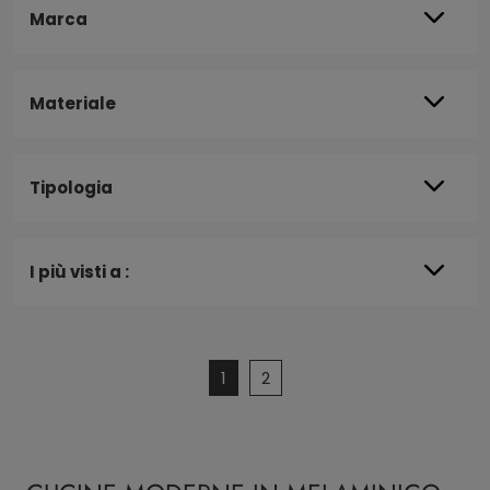
Marca
Materiale
Tipologia
I più visti a :
1
2