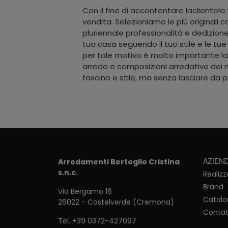
Con il fine di accontentare laclientela
vendita. Selezioniamo le più originali
pluriennale professionalità e dedizion
tua casa seguendo il tuo stile e le tue e
per tale motivo è molto importante la 
arredo e composizioni arredative dei m
fascino e stile, ma senza lasciare da pa
AZIEN
Arredamenti Bertoglio Cristina
s.n.c.
Realizz
Brand
Via Bergamo 16
Catalo
26022 - Castelverde (Cremona)
Contat
Tel.
+39 0372-427097