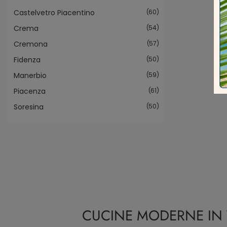
Castelvetro Piacentino
60
Crema
54
Cremona
57
Fidenza
50
Manerbio
59
Piacenza
61
Soresina
50
CUCINE MODERNE IN