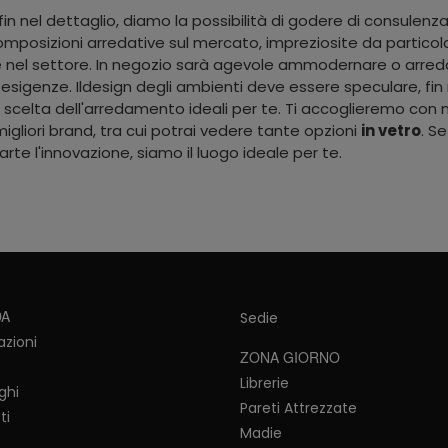
 fin nel dettaglio, diamo la possibilità di godere di consulen
 composizioni arredative sul mercato, impreziosite da partico
e nel settore. In negozio sarà agevole ammodernare o arredare
sigenze. Ildesign degli ambienti deve essere speculare, fin nel 
scelta dell'arredamento ideali per te. Ti accoglieremo con mo
igliori brand, tra cui potrai vedere tante opzioni
in vetro
. Se
rte l'innovazione, siamo il luogo ideale per te.
DA
Sedie
azioni
ZONA GIORNO
Librerie
ghi
Pareti Attrezzate
ti
Madie