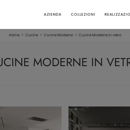
AZIENDA
COLLEZIONI
REALIZZAZI
Home
>
Cucine
>
Cucine Moderne
>
Cucine Moderne in vetro
UCINE MODERNE IN VET