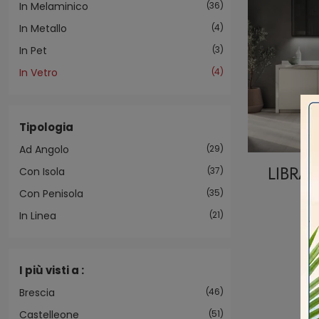
In Melaminico
36
In Metallo
4
In Pet
3
In Vetro
4
Tipologia
Ad Angolo
29
LIBRA
Con Isola
37
Con Penisola
35
In Linea
21
I più visti a :
Brescia
46
Castelleone
51