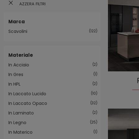
AZZERA FILTRI
Marca
Scavolini
122
Materiale
In Acciaio
2
In Gres
1
In HPL
2
In Laccato Lucido
10
In Laccato Opaco
32
In Laminato
2
In Legno
25
In Materico
1