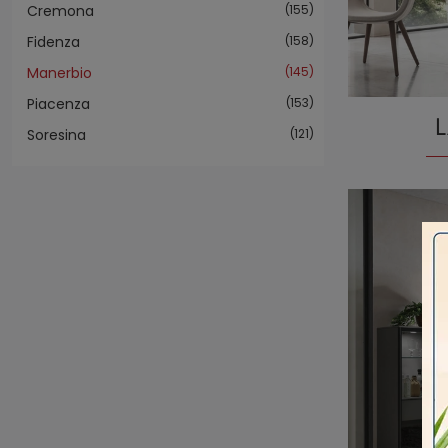
Cremona
155
Fidenza
158
Manerbio
145
Piacenza
153
L
Soresina
121