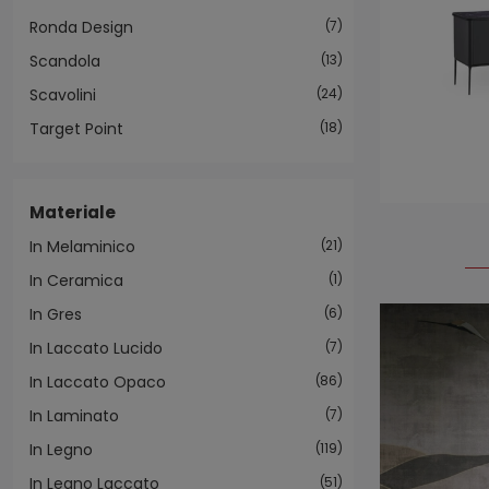
Ronda Design
7
Scandola
13
Scavolini
24
Target Point
18
Materiale
In Melaminico
21
In Ceramica
1
In Gres
6
In Laccato Lucido
7
In Laccato Opaco
86
In Laminato
7
In Legno
119
In Legno Laccato
51