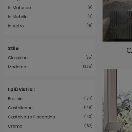
In Materico
9
In Metallo
4
In Vetro
19
C
Stile
Classiche
35
Moderne
295
I più visti a :
Brescia
134
Castelleone
149
Castelvetro Piacentino
143
Crema
162