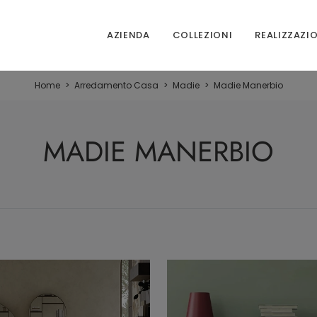
AZIENDA
COLLEZIONI
REALIZZAZI
Home
>
Arredamento Casa
>
Madie
>
Madie Manerbio
MADIE MANERBIO