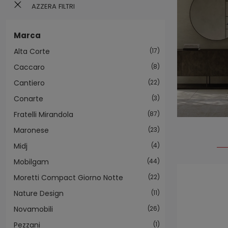
AZZERA FILTRI
Marca
Alta Corte
17
Caccaro
8
Cantiero
22
Conarte
3
Fratelli Mirandola
87
Maronese
23
Midj
4
Mobilgam
44
Moretti Compact Giorno Notte
22
Nature Design
11
Novamobili
26
Pezzani
1