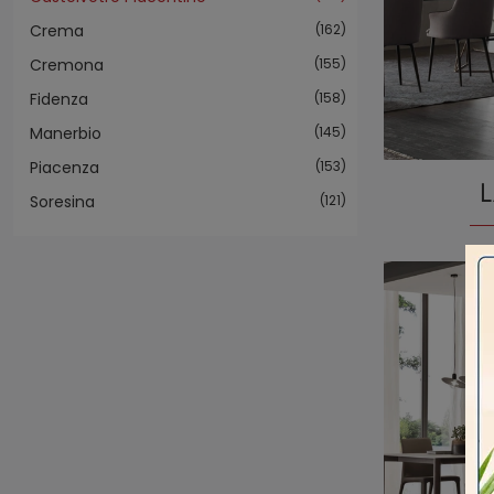
Crema
162
Cremona
155
Fidenza
158
Manerbio
145
Piacenza
153
L
Soresina
121