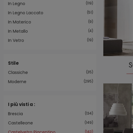
In Legno
119
In Legno Laccato
51
In Materico
9
In Metallo
4
In Vetro
19
S
Stile
Classiche
35
Moderne
295
I più visti a :
Brescia
134
Castelleone
149
Castelvetro Piacentino
143