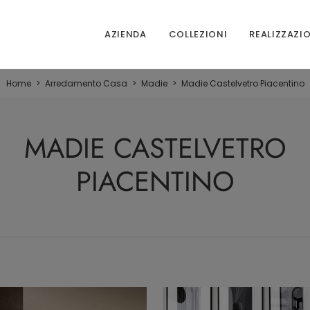
AZIENDA
COLLEZIONI
REALIZZAZI
Home
>
Arredamento Casa
>
Madie
>
Madie Castelvetro Piacentino
MADIE CASTELVETRO
PIACENTINO