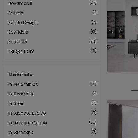
Novamobili
26
Pezzani
1
Ronda Design
7
Scandola
13
Scavolini
24
Target Point
18
Materiale
In Melaminico
21
In Ceramica
1
In Gres
6
In Laccato Lucido
7
In Laccato Opaco
86
In Laminato
7