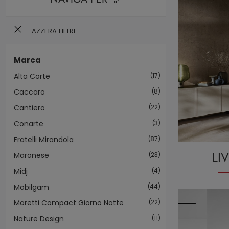
AZZERA FILTRI
Marca
Alta Corte
17
Caccaro
8
Cantiero
22
Conarte
3
Fratelli Mirandola
87
LI
Maronese
23
Midj
4
Mobilgam
44
Moretti Compact Giorno Notte
22
Nature Design
11