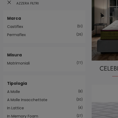
AZZERA FILTRI
Marca
Castiflex
51
Permaflex
26
Misura
Matrimoniali
77
CELEB
Tipologia
A Molle
8
A Molle Insacchettate
30
In Lattice
4
In Memory Foam
27