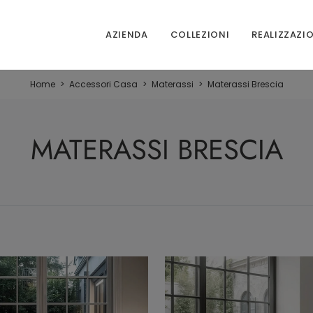
AZIENDA
COLLEZIONI
REALIZZAZI
Home
>
Accessori Casa
>
Materassi
>
Materassi Brescia
MATERASSI BRESCIA