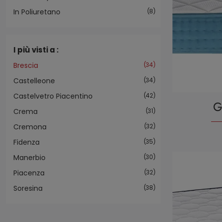
In Poliuretano
8
I più visti a :
Brescia
34
Castelleone
34
Castelvetro Piacentino
42
G
Crema
31
Cremona
32
Fidenza
35
Manerbio
30
Piacenza
32
Soresina
38