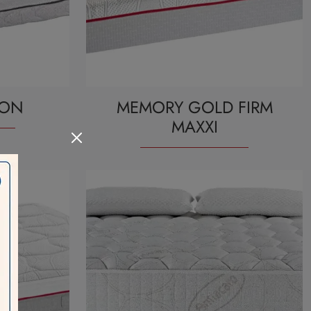
OON
MEMORY GOLD FIRM
MAXXI