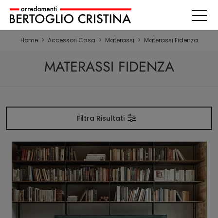
Home
>
Accessori Casa
>
Materassi
>
Materassi Fidenza
MATERASSI FIDENZA
Filtra Risultati