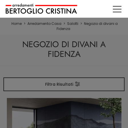
Home
>
Arredamento Casa
>
Salotti
>
Negozio di divani a
Fidenza
NEGOZIO DI DIVANI A
FIDENZA
Filtra Risultati