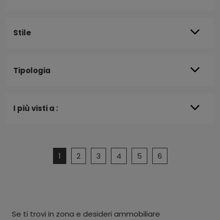
Stile
Tipologia
I più visti a :
1
2
3
4
5
6
Se ti trovi in zona e desideri ammobiliare