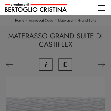
Home
>
Accessori Casa
>
Materassi
>
Grand Suite
MATERASSO GRAND SUITE DI
CASTIFLEX