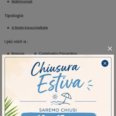
Matrimoniali
Tipologia
A Molle Insacchettate
I più visti a :
Brescia
Castelvetro Piacentino
Fidenza
Piacenza
CONTINUA A NAVIGARE
Materassi Castiflex Brescia