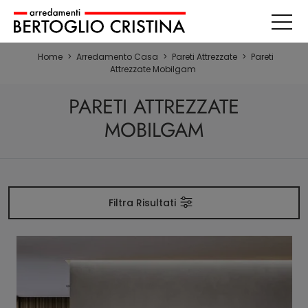
Home
>
Arredamento Casa
>
Pareti Attrezzate
>
Pareti
Attrezzate Mobilgam
PARETI ATTREZZATE
MOBILGAM
Filtra Risultati