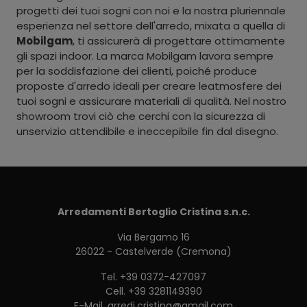
progetti dei tuoi sogni con noi e la nostra pluriennale
esperienza nel settore dell'arredo, mixata a quella di
Mobilgam
, ti assicurerà di progettare ottimamente
gli spazi indoor. La marca Mobilgam lavora sempre
per la soddisfazione dei clienti, poiché produce
proposte d'arredo ideali per creare leatmosfere dei
tuoi sogni e assicurare materiali di qualità. Nel nostro
showroom trovi ciò che cerchi con la sicurezza di
unservizio attendibile e ineccepibile fin dal disegno.
Arredamenti Bertoglio Cristina s.n.c.
Via Bergamo 16
26022 - Castelverde (Cremona)
Tel.
+39 0372-427097
Cell.
+39 3281149390
E-Mail.
arredi.cristina@gmail.com