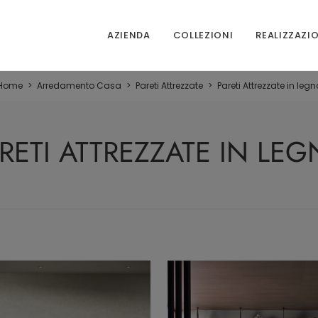
AZIENDA
COLLEZIONI
REALIZZAZI
Home
>
Arredamento Casa
>
Pareti Attrezzate
>
Pareti Attrezzate in legn
RETI ATTREZZATE IN LE