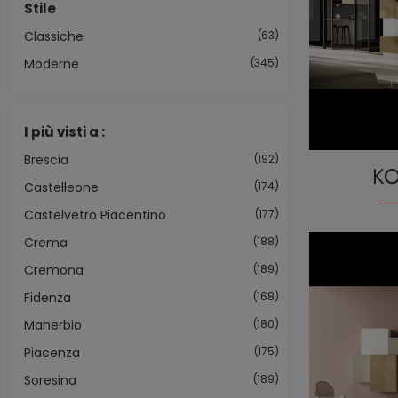
Stile
Classiche
63
Moderne
345
I più visti a :
Brescia
192
KO
Castelleone
174
Castelvetro Piacentino
177
Crema
188
Cremona
189
Fidenza
168
Manerbio
180
Piacenza
175
Soresina
189