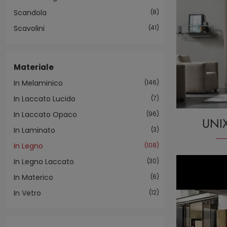
Scandola
8
Scavolini
41
Materiale
In Melaminico
146
In Laccato Lucido
7
In Laccato Opaco
96
UNI
In Laminato
3
In Legno
108
In Legno Laccato
30
In Materico
6
In Vetro
12