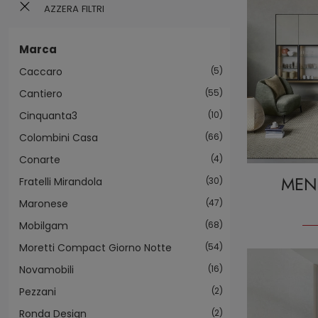
AZZERA FILTRI
Marca
Caccaro
5
Cantiero
55
Cinquanta3
10
Colombini Casa
66
Conarte
4
MENS
Fratelli Mirandola
30
Maronese
47
Mobilgam
68
Moretti Compact Giorno Notte
54
Novamobili
16
Pezzani
2
Ronda Design
2