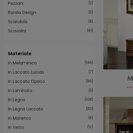
Pezzani
2
Ronda Design
2
Scandola
8
Scavolini
41
Materiale
In Melaminico
146
In Laccato Lucido
7
M
In Laccato Opaco
96
In Laminato
3
In Legno
108
In Legno Laccato
30
In Materico
6
In Vetro
12