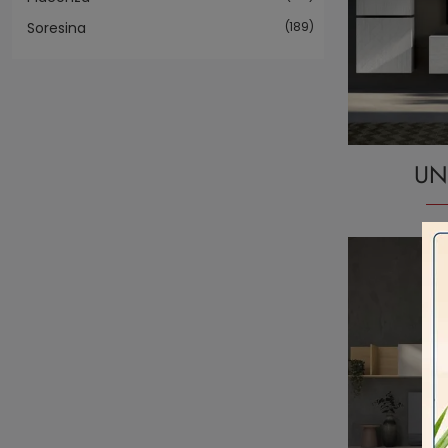
Soresina
189
UN