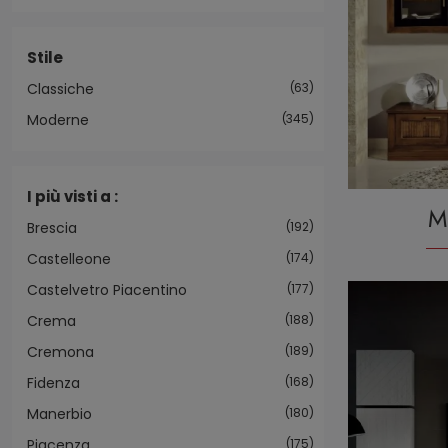
Stile
Classiche
63
Moderne
345
I più visti a :
M
Brescia
192
Castelleone
174
Castelvetro Piacentino
177
Crema
188
Cremona
189
Fidenza
168
Manerbio
180
Piacenza
175