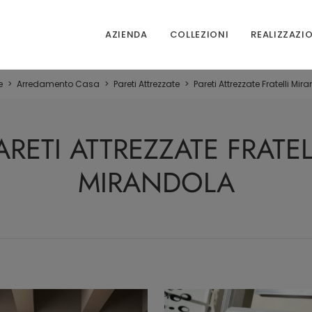
AZIENDA
COLLEZIONI
REALIZZAZI
e
>
Arredamento Casa
>
Pareti Attrezzate
>
Pareti Attrezzate Fratelli Mir
ARETI ATTREZZATE FRATEL
MIRANDOLA