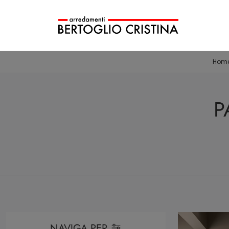
Hom
P
NAVIGA PER