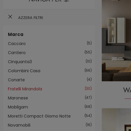
AZZERA FILTRI
Marca
Caccaro
5
Cantiero
55
Cinquanta3
10
Colombini Casa
66
Conarte
4
W
Fratelli Mirandola
30
Maronese
47
Mobilgam
68
Moretti Compact Giorno Notte
54
Novamobili
16